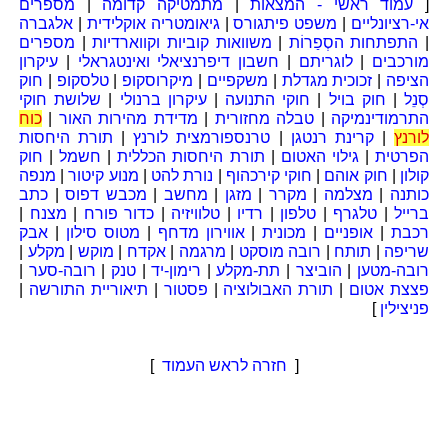
[
עמוד ראשי - המצאות
|
מתמטיקה קדומה
|
מספרים
אי-רציונליים
|
משפט פיתגורס
|
גיאומטריה אוקלידית
|
אלגברה
|
התפתחות הסְפַרוֹת
|
משוואות קוביות וקווארדיות
|
מספרים
מורכבים
|
לוגריתם
|
חשבון דיפרנציאלי ואינטגראלי
|
עיקרון
הציפה
|
זכוכית מגדלת
|
משקפיים
|
מיקרוסקופ
|
טלסקופ
|
חוק
סְנֵל
|
חוק בויל
|
חוקי התנועה
|
עיקרון ברנולי
|
שלושת חוקי
התרמודינמיקה
|
טבלה מחזורית
|
מדידת מהירות האור
|
כוח
לורנץ
|
קרינת רנטגן
|
טרנספורמצית לורנץ
|
תורת היחסות
הפרטית
|
גילוי האטום
|
תורת היחסות הכללית
|
חשמל
|
חוק
קולון
|
חוק אוהם
|
חוקי קירכהוף
|
נורת להט
|
מנוע קיטור
|
מנפה
כותנה
|
מצלמה
|
מקרר
|
מזגן
|
מחשב
|
מכבש דפוס
|
כתב
ברייל
|
טלגרף
|
טלפון
|
רדיו
|
טלוויזיה
|
כדור פורח
|
מצנח
|
רכבת
|
אופניים
|
מכונית
|
אווירון מדחף
|
מטוס סילון
|
אבק
שריפה
|
תותח
|
רובה מוסקט
|
מרגמה
|
אקדח
|
מוקש
|
מקלע
|
רובה-מטען
|
הוביצר
|
תת-מקלע
|
רימון-יד
|
טנק
|
רובה-סער
|
פצצת אטום
|
תורת האבולוציה
|
פסטור
|
תיאוריית התורשה
|
פניצילין
]
[
חזרה לראש העמוד
]