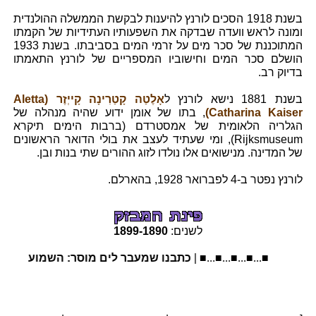
בשנת 1918 הסכים לורנץ להיענות לבקשת הממשלה ההולנדית
ומונה לראש וועדה שבדקה את השפעותיו העתידיות של הקמתו
המתוכננת של סכר מים על זרמי המים בסביבתו. בשנת 1933
הושלם סכר המים וחישוביו המספריים של לורנץ התאמתו
בדיוק רב.
בשנת 1881 נישא לורנץ ל
אָלֶטַה קָטַרִינָה קָייְזֶר (Aletta
Catharina Kaiser)
, בתו של אומן ידוע שהיה מנהלה של
הגלריה הלאומית של אמסטרדם (ברבות הימים תיקרא
Rijksmuseum), ומי שעתיד לעצב את בולי הדואר הראשונים
של המדינה. מנישואים אלו נולדו לזוג ההורים שתי בנות ובן.
לורנץ נפטר ב-4 לפברואר 1928, בהארלם.
לשנים:
1890
-
1899
■...■...■...■...■ |
כתבנו שמעבר לים מוסר: השמועות על זה