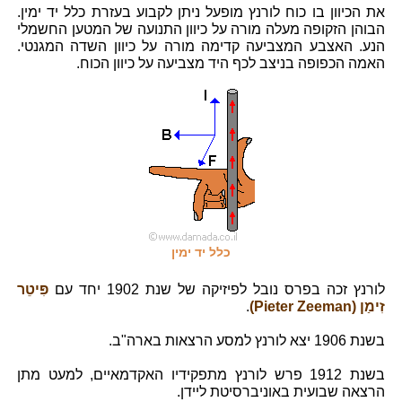
את הכיוון בו כוח לורנץ מופעל ניתן לקבוע בעזרת כלל יד ימין.
הבוהן הזקופה מעלה מורה על כיוון התנועה של המטען החשמלי
הנע. האצבע המצביעה קדימה מורה על כיוון השדה המגנטי.
האמה הכפופה בניצב לכף היד מצביעה על כיוון הכוח.
כלל יד ימין
לורנץ זכה בפרס נובל לפיזיקה של שנת 1902 יחד עם
פִּיטֵר
זִימַן (Pieter Zeeman)
.
בשנת 1906 יצא לורנץ למסע הרצאות בארה"ב.
בשנת 1912 פרש לורנץ מתפקידיו האקדמאיים, למעט מתן
הרצאה שבועית באוניברסיטת ליידן.