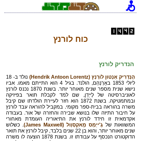
כוח לורנץ
הנדריק לורנץ
הֶנְדְרִיק אַנְטוּן לוֹרֵנְץ (Hendrik Antoon Lorentz)
נולד ב- 18
ליולי 1853 באָרְנְהֵם, הולנד. בגיל 4 הוא התייתם מאמו. אביו
נישא שנית מספר שנים מאוחר יותר. בשנת 1870 נכנס לורנץ
לאוניברסיטה של לֶייְדֵן, שם למד לקבלת תואר בפיזיקה
ובמתמטיקה. בשנת 1872 הוא חזר לעיירת הולדתו שם קיבל
משרה בהוראה בבית-ספר מקומי. במקביל להוראה עבד לורנץ
על חיבור התיזה שלו בנושא שבירה והחזרה של אור. בעבודה
אקדמאית זו חידד לורנץ את התיאוריה העומדת מאחורי
המשוואות של
גֶ'ייְמְס מָאקְסְוֶול (James Maxwell)
. כשלוש
שנים מאוחר יותר, והוא בן 22 שנים בלבד, קיבל לורנץ את תואר
הדוקטורט הנכסף על עבודתו זו. בשנת 1878 הוצעה לו משרה