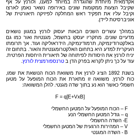
אקדמאית מיוחדת שהוגדרה במיוחד למענו, ולורנץ על אף
שקיבל הצעות ממקומות שונים באירופה נשאר נאמן לארצו
וקיבל עליו את תפקיד ראש המחלקה לפיזיקה תיאורטית של
אוניברסיטת ליידן.
במהלך עשרים השנים הבאות יעסוק לורנץ במגוון נושאים
מדעיים שונים. מחקריו יעסקו בחשמל, מגנטיות ואור כמו גם
באלקטרודינמיקה, תרמודינמיקה, הידראוליקה ועוד. אך תרומתו
העיקרית למדע היא בתחום האלקטרומגנטיות והאור. בתחום זה
יניח לורנץ את היסודות לפיתוחה של תיאורית היחסות הפרטית.
עוד על כך ניתן לקרוא בפרק הדן ב
טרנספורמצית לורנץ
.
בשנת 1892 הציג לורנץ את משוואת הכוח הנושאת את שמו,
כוח לורנץ. משוואה זו מתארת את הכוח המופעל על מטען
חשמלי כאשר הוא נע בתוך שדה מגנטי. להלן המשוואה:
F = q[E+VxB]
F – הכוח המופעל על המטען החשמלי
q – גודל המטען החשמלי הנע
E- השדה החשמלי
V – המהירות הרגעית של המטען החשמלי
B - השדה המגנטי