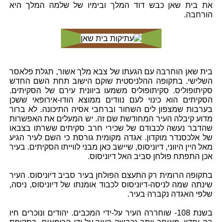
את בית שאן כבש דוד המלך ובימיו של שלמה המלך היא
הורחבה.
בית שאן הוחרבה עם הגעתו של צבא מלך אשור, תגלת פלאסר
השלישי. בתקופה ההלניסטית שוקם הישוב תחת השם החדש
סקיתופוליס. סקיתופוליס משמעו ביוונית עירם של הסקיתים.
הסקיתים הוא כינוי לעם נוודים ממוצא הודו-אירופאי ששכן
בערבות שמצפון לים השחור וברחבי אסיה התיכונה. לא ברור
מדוע קיבלה העיר המחודשת שם זה. יש המעלים את האפשרות
שהדבר נעשה לכבודם של שכירי חרב סקיתים ששרתו בצבאו
של אלכסנדר מוקדון. אגדה מקומית גורסת כי השם לעיר הגיע
מאל היין היווני, דיוניסוס, שיישב כאן מבני לווייתו הסקיתים. בעיר
אכן התפתח פולחן סביב האל דיוניסוס.
בתקופה הרומית רק התעצם הפולחן בעיר סביב דיוניסוס. העיר
שינתה שמה לניסה-דיוניסוס לכבוד אומנתו של דיוניסוס, ניסה,
שלפי האגדה נקברה בעיר.
בשנת 108- שוחררה העיר על-ידי המכבים. יהודים ונוכרים חיו