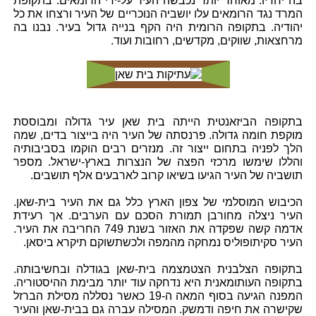
בה יחדיו. מאוחר יותר נכבשה העיר על-ידי הרומאים. בתקופת
המרד נגד הרומאים עלו יושביה הנוכריים של העיר ורצחו את כל
יהודיה. בתקופה הרומית היה הקף בנייה גדול בעיר. נבנו בה
מרחצאות, שווקים, מקדשים, רחובות ועוד.
בתקופה הביזאנטית הייתה בית שאן עיר גדולה ומבוססת
מוקפת חומה גדולה. פרנסתה של העיר היה בייצור בדים, שמה
הלך לפניה בתחום ייצור זה. מנזרים רבים הוקמו בסביבותיה
והללו שימשו מרכזי הפצה של הנצרות בארץ-ישראל. מספר
תושביה של העיר הגיעו בשיאו קרוב לארבעים אלף תושבים.
הכיבוש המוסלמי של צפון הארץ כלל גם את העיר בית-שאן.
העיר ניצלה מחורבן תמורת הסכם עם הערבים. אך רעידת
אדמה קשה שפקדה את האזור בשנת 749 החריבה את העיר.
העיר סקיתופוליס נמחקה מהמפה ולכשתשוקם תיקרא ביסאן.
בתקופה הצלבנית הצטמצמה בית-שאן בגודלה ובחשיבותה.
בתקופה העותומאנית היא נדחקה עוד יותר מבימת ההיסטוריה.
המפנה הגיעה בסוף המאה ה-19 כאשר נסללה מסילת הברזל
שקישרה את חיפה ודמשק. המסילה עברה גם בבית-שאן והעיר