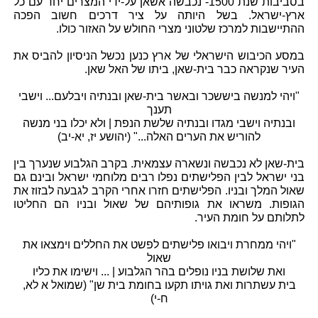
בסביבות שנת 1500- נכבשה אשאן על-ידי המצרים יחד עם כל
ארץ-ישראל. בשל היותה על ציר דרכים חשוב הפכה
ההתיישבות למרכז שלטוני מצרי החולש על האזור כולו.
במסע הכיבוש הישראלי של ארץ כנען נכשל הניסיון להביס את
העיר שנקראה כבר בית-שאן, ביתו של האל שאן.
"ויהי למנשה ביששכר ובאשר בית-שאן ובנתיה ויבלעם... וישבי
תענך
ובנתיה וישבי מגדו ובנתיה שלשת הנפת | ולא יכלו בני מנשה
להוריש את הערים האלה..." (יהושע יז, יא-יב)
בית-שאן לא נכבשה ונשארה עצמאית. בקרב הגלבוע שנערך בין
בני ישראל לבין הפלישתים נפלו רבים מלוחמי ישראל ובינם גם
שאול המלך ובניו. הפלישתים חזרו אחרי הקרב לגבעה לבזוז את
הגופות. משראו את גופותיהם של שאול ובניו הם החליטו
לתלותם על חומת העיר.
"ויהי ממחרת ויבואו פלישתים לפשט את החללים וימצאו את
שאול
ואת שלושת בניו נופלים בהר הגלבוע | ... וישימו את כליו
בית עשתרות ואת גויתו תקעו בחומת בית שן" (שמואל א לא,
ח-י)