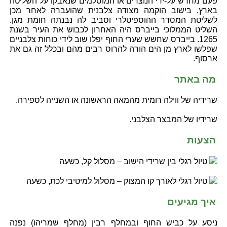
פעם מחדש על-ידי הנוצרים או המוסלמים שנאבקו על השליטה
בארץ. בישוב הוקמה מצודה צלבנית שהועברה לאחר מכן
לשליטת המסדר ההוספיטלרי וסביב לה נבנתה חומת מגן.
השליט הממלוכי בייברס היה האחרון לכבוש את העיר בשנת
1265. בייברס שחשש שערי החוף יפלו שוב לידי כוחות צלבניים
שפלשו לארץ מן הים הורה להרוס רבים מהם ובכלל זה גם את
ארסוף.
מה באתר
שרידיה של ווילה רומית מהמאה הראשונה או השנייה לספירה.
שרידיו של המבצר הצלבני.
הצעות
טיול רגלי בין שרידי הישוב – מסלול קל, כשעה
טיול רגלי לאורך קו המצוק – מסלול למיטיבי לכת, כשעה
איך מגיעים
ניסע על כביש החוף ובמחלף רבין (מחלף שמריהו) נפנה