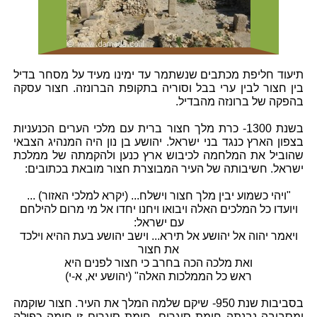
תיעוד חליפת מכתבים שנשתמר עד ימינו מעיד על מסחר בדיל
בין חצור לבין ערי בבל וסוריה בתקופת הברונזה. חצור עסקה
בהפקה של ברונזה מהבדיל.
בשנת 1300- כרת מלך חצור ברית עם מלכי הערים הכנעניות
בצפון הארץ כנגד בני ישראל. יהושע בן נון היה המנהיג הצבאי
שהוביל את המלחמה לכיבוש ארץ כנען ולהקמתה של ממלכת
ישראל. חשיבותה של העיר המבוצרת חצור מובאת בכתובים:
"ויהי כשמוע יבין מלך חצור וישלח... (יקרא למלכי האזור) ...
ויועדו כל המלכים האלה ויבואו ויחנו יחדו אל מי מרום להילחם
עם ישראל:
ויאמר יהוה אל יהושע אל תירא... וישב יהושע בעת ההיא וילכד
את חצור
ואת מלכה הכה בחרב כי חצור לפנים היא
ראש כל הממלכות האלה" (יהושע יא, א-י)
בסביבות שנת 950- שיקם שלמה המלך את העיר. חצור שוקמה
ומסביבה נבנתה חומת סוגרים. חומת סוגרים זו חומה כפולה