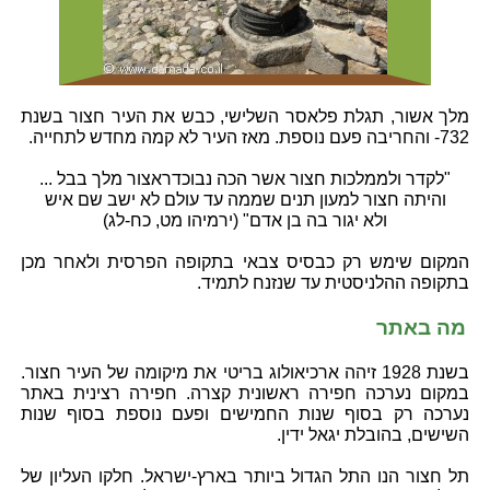
מלך אשור, תגלת פלאסר השלישי, כבש את העיר חצור בשנת
732- והחריבה פעם נוספת. מאז העיר לא קמה מחדש לתחייה.
"לקדר ולממלכות חצור אשר הכה נבוכדראצור מלך בבל ...
והיתה חצור למעון תנים שממה עד עולם לא ישב שם איש
ולא יגור בה בן אדם" (ירמיהו מט, כח-לג)
המקום שימש רק כבסיס צבאי בתקופה הפרסית ולאחר מכן
בתקופה ההלניסטית עד שנזנח לתמיד.
מה באתר
בשנת 1928 זיהה ארכיאולוג בריטי את מיקומה של העיר חצור.
במקום נערכה חפירה ראשונית קצרה. חפירה רצינית באתר
נערכה רק בסוף שנות החמישים ופעם נוספת בסוף שנות
השישים, בהובלת יגאל ידין.
תל חצור הנו התל הגדול ביותר בארץ-ישראל. חלקו העליון של