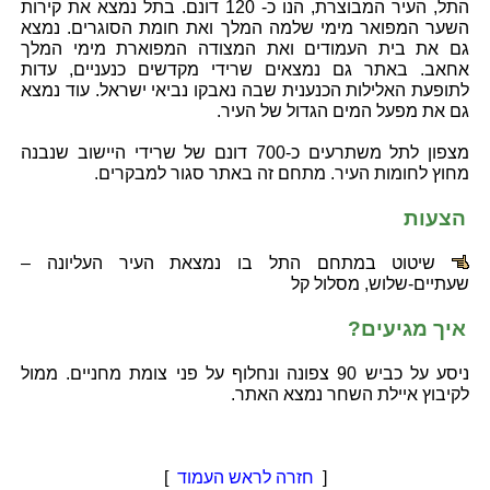
התל, העיר המבוצרת, הנו כ- 120 דונם. בתל נמצא את קירות
השער המפואר מימי שלמה המלך ואת חומת הסוגרים. נמצא
גם את בית העמודים ואת המצודה המפוארת מימי המלך
אחאב. באתר גם נמצאים שרידי מקדשים כנעניים, עדות
לתופעת האלילות הכנענית שבה נאבקו נביאי ישראל. עוד נמצא
גם את מפעל המים הגדול של העיר.
מצפון לתל משתרעים כ-700 דונם של שרידי היישוב שנבנה
מחוץ לחומות העיר. מתחם זה באתר סגור למבקרים.
הצעות
שיטוט במתחם התל בו נמצאת העיר העליונה –
שעתיים-שלוש, מסלול קל
איך מגיעים?
ניסע על כביש 90 צפונה ונחלוף על פני צומת מחניים. ממול
לקיבוץ איילת השחר נמצא האתר.
[
חזרה לראש העמוד
]