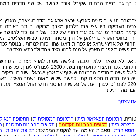
. כך גם בניית הבתים שקיבלו צורה קבועה של שני חדרים המחו
המזרח הגיעו פולשים לארץ-ישראל אלא גם מדרום-מערב, מארץ מצ
רים העתיקה היו עצי ארז הלבנון מצרך מבוקש ביותר באותה תק
יימה מסחר ימי ער עם ערי החוף של לבנון של היום. כדי לאפשר ע
רך בחופי הארץ וכדי להגן על דרך מסחר ימית זו כבשו השליטים המ
חוף של ארץ-ישראל או לפחות דאגו שהן יסורו למרותן. בנוסף לכך,
ו פשיטות לפנים הארץ על מנת לבזוז מצד אחד ולהרתיע מצד שני.
אלו לא נשארו ללא תגובה ופלישה שמית לארץ מצרים התרחש
התפוררות הממלכה המצרית העתיקה בשנת 2300 לפנה"ס לערך. פל
 של פשיטות נוודים מהמזרח ששטף את ארץ-ישראל. ישובים ותיקים 
וישובים חדשים נוספים קמו. למשך שלוש מאות נשמר השקט באר
לשנת 2200 לפנה"ס לערך, עת גל פלישות הרסני חדש החל המציין את 
רונזה התיכונה.
ת עצמך...
וריה:
התקופה הפאלאוליתית
|
התקופה המסוליתית
|
התקופה הנאולי
הכלכוליתית
|
תקופת הברונזה הקדומה
|
תקופת הברונזה התיכונה
|
ת
 המאוחרת
| מאבות האומה ועד להקמת הממלכה:
תקופת האבות
|
ת