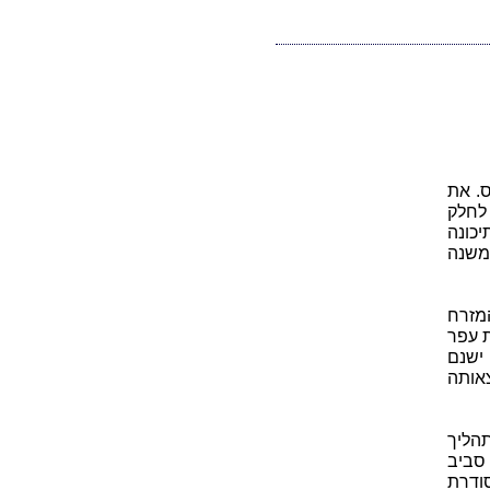
3 לפנה"ס ועד ל- 1200 לפנה"ס. את
 לחלק
כונה
משנה
מזרח
 עפר
 ישנם
צאותה
תהליך
 סביב
סודרת