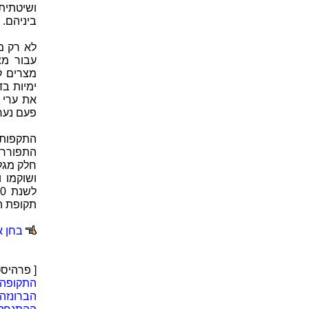
ושיטתית
ביניהם.
לא רק מ
עבור מצ
מצרים ק
ימיות בד
את ערי ה
פעם נערכ
התקפות 
חלק מגל
ושוקמו 
תקופת הב
בחן א
[ פרהיסט
התקופה 
הברונזה