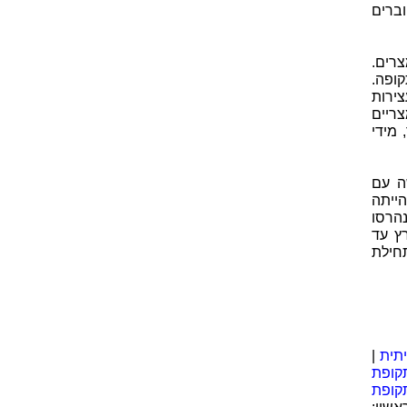
ברים
רים.
ופה.
צירות
צריים
 מידי
ה עם
ישה זו הייתה
נהרסו
ץ עד
תחילת
תית
|
קופת
קופת