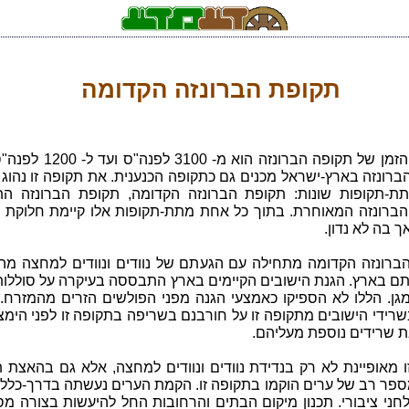
תקופת הברונזה הקדומה
מסגרת הזמן של תקופה הברונזה הוא מ- 100
ברונזה בארץ-ישראל מכנים גם כתקופה הכנענית. את תקופה זו נהוג
ת-תקופות שונות: תקופת הברונזה הקדומה, תקופת הברונזה התי
הברונזה המאוחרת. בתוך כל אחת מתת-תקופות אלו קיימת חלוקת 
ך בה לא נדון.
ברונזה הקדומה מתחילה עם הגעתם של נוודים ונוודים למחצה מה
תם בארץ. הגנת הישובים הקיימים בארץ התבססה בעיקרה על סוללות
מגן. הללו לא הספיקו כאמצעי הגנה מפני הפולשים הזרים מהמזרח.
שרידי הישובים מתקופה זו על חורבנם בשריפה בתקופה זו לפני הימ
 שרידים נוספת מעליהם.
ו מאופיינת לא רק בנדידת נוודים ונוודים למחצה, אלא גם בהאצת 
מספר רב של ערים הוקמו בתקופה זו. הקמת הערים נעשתה בדרך-כלל
לחני ציבורי. תכנון מיקום הבתים והרחובות החל להיעשות בצורה מ