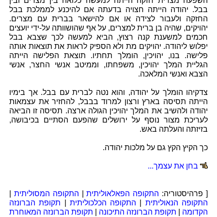
השפעה מצרית חזקה הייתה למעשה כלואה בין מצרים ובין
בבל. יהודה הייתה חצויה בדעתה אם להיכנע לממלכת בבל
החזקה ולעבור לצידה או אם להישאר בברית עם מצרים.
יהויקים, שהיה בן ברית למצרים, על אף שהושוותה על-ידי יועצים
חכמים למשענת קנה רצוץ, הביא למעשה לכך שצבא בבל
יפלוש ליהודה. יהויקים מת ולא הספיק לראות את תוצאות אותה
פלישה. בנו, יהויכין, הומלך תחתיו. תוצאת הפלישה הייתה
הגליית המלך יהויכין, משפחתו, וממיטב אנשי החצר, אנשי
הצבא ואנשי המלאכה.
צדקיהו הומלך על יהודה, והוא נטה לברית עם בבל. אך בימיו
הייתה תסיסה בארץ ורצון למרוד בבבל, להחזיר את עצמאות
יהודה ולהשיב את המלך יהויכין הגולה ארצה. תסיסה זו הביאה
לעריכת מצור נוסף על ירושלים שהפעם הסתיים בכיבושה,
בזיזתה והעלתה באש.
כך הקיץ הקץ גם על מלכות יהודה.
בחן את עצמך...
[ פרהיסטוריה:
התקופה הפאלאוליתית
|
התקופה המסוליתית
|
התקופה הנאוליתית
|
התקופה הכלכוליתית
|
תקופת הברונזה
הקדומה
|
תקופת הברונזה התיכונה
|
תקופת הברונזה המאוחרת