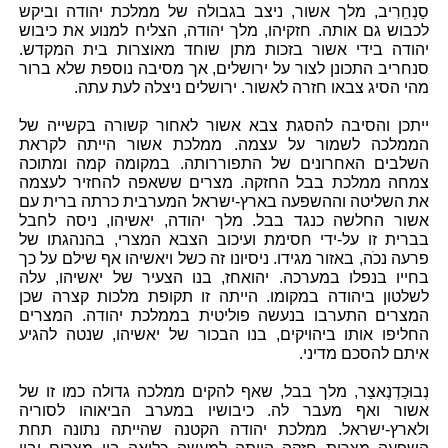
סַנְחֵרִיב, מלך אשור, ניצב בגבולה של ממלכת יהודה וביקש
לכבוש גם אותה. חזקיהו, מלך יהודה, הצליח למנוע את כיבוש
יהודה בידי אשור בזכות מתן שוחד מאוצרות בית המקדש.
סנחריב התכונן לצור על ירושלים, אך מסיבה נוספת שלא ברור
מהי הסיג צבאו חזרה לאשור. ירושלים ניצלה לעת עתה.
ייתכן והסיבה להסגת צבא אשור לאחור קשורה בקשייה של
הממלכה לשמור על עצמה. ממלכת אשור הייתה לקראת
השלבים האחרונים של התפוררותה. במקומה קמה ומתוכה
צמחה ממלכת בבל החזקה. מצרים ששאפה להחזיר לעצמה
את השליטה וההשפעה בארץ-ישראל המערבית כרתה ברית עם
אשור החלשה כנגד בבל. מלך יהודה, יאשיהו, ניסה לחבל
בברית זו על-ידי חסימת ועיכוב הצבא המצרי, בהנהגתו של
פרעה נכֹה, באזור מגידו. ניסיונו זה כשל ויאשיהו אף שילם על כך
בחייו בנפלו במערכה. יהואחז, בנו הצעיר של יאשיהו, עלה
לשלטון ביהודה במקומו. הייתה זו תקופת מלכות קצרה שכן
המצרים התערבו בנעשה פוליטית בממלכת יהודה. המצרים
החליפו אותו ביהויקים, בנו הבכור של יאשיהו, שנטה להגיע
איתם להסכם מדיני.
נְבוּכַדְנֶאצַר, מלך בבל, שאף להקים ממלכה גדולה כמו זו של
אשור ואף מעבר לה. כיבושיו במערב הביאוהו לסוריה
ולארץ-ישראל. ממלכת יהודה הקטנה שהייתה נתונה תחת