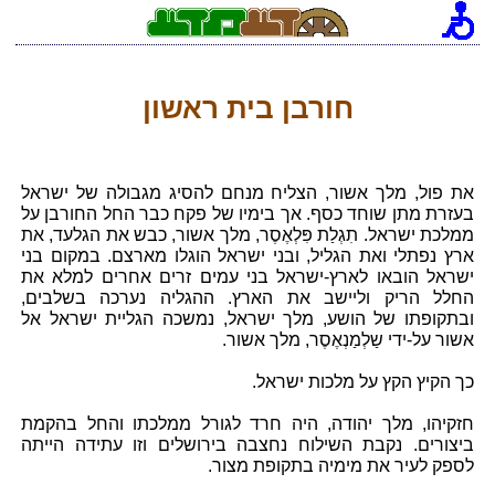
חורבן בית ראשון
את פול, מלך אשור, הצליח מנחם להסיג מגבולה של ישראל
בעזרת מתן שוחד כסף. אך בימיו של פקח כבר החל החורבן על
ממלכת ישראל. תִגְלַת פִּלְאֶסֶר, מלך אשור, כבש את הגלעד, את
ארץ נפתלי ואת הגליל, ובני ישראל הוגלו מארצם. במקום בני
ישראל הובאו לארץ-ישראל בני עמים זרים אחרים למלא את
החלל הריק וליישב את הארץ. ההגליה נערכה בשלבים,
ובתקופתו של הושע, מלך ישראל, נמשכה הגליית ישראל אל
אשור על-ידי שַלְמַנְאֶסֶר, מלך אשור.
כך הקיץ הקץ על מלכות ישראל.
חזקיהו, מלך יהודה, היה חרד לגורל ממלכתו והחל בהקמת
ביצורים. נקבת השילוח נחצבה בירושלים וזו עתידה הייתה
לספק לעיר את מימיה בתקופת מצור.