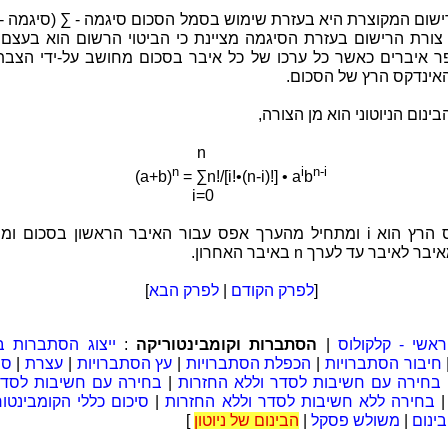
ישום המקוצרת היא בעזרת שימוש בסמל הסכום סיגמה - ∑ (סיגמה -
). צורת הרישום בעזרת הסיגמה מציינת כי הביטוי הרשום הוא בעצם
 איברים כאשר כל ערכו של כל איבר בסכום מחושב על-ידי הצבת
אינדקס הרץ של הסכום.
ינום הניוטוני הוא מן הצורה,
n
n
i
n-i
(a+b)
= ∑n!/[i!•(n-i)!] • a
b
i=0
האינדקס הרץ הוא i ומתחיל מהערך אפס עבור האיבר הראשון בסכום 
לאיבר עד לערך n באיבר האחרון.
[
לפרק הקודם
|
לפרק הבא
]
אשי - קלקולוס
|
הסתברות וקומבינטוריקה
:
ייצוג הסתברות ב
חיבור הסתברויות
|
הכפלת הסתברויות
|
עץ הסתברויות
|
עצרת
|
בחירה עם חשיבות לסדר וללא החזרות
|
בחירה עם חשיבות לסדר
בחירה ללא חשיבות לסדר וללא החזרות
|
סיכום כללי הקומבינטור
ינום
|
משולש פסקל
|
הבינום של ניוטון
]