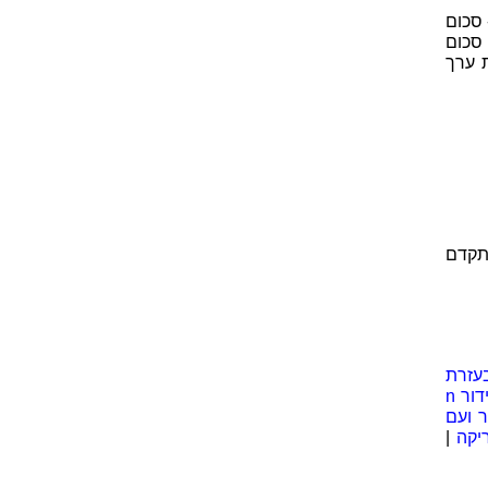
 סכום
 סכום
 ערך
ומתקדם
עזרת
סידור n
 ועם
יקה
|