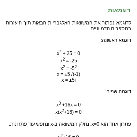
דוגמאות
לדוגמא נפתור את המשוואות האלגבריות הבאות תוך היעזרות
במספרים הדמיוניים.
דוגמא ראשונה:
2
x
+ 25 = 0
2
x
= -25
2
2
x
= -5
x = ±5√(-1)
x = ±5i
דוגמה שנייה:
3
x
+16x = 0
2
x(x
+16) = 0
פתרון אחד הוא x=0, נחלק המשוואה ב-x ונחפש עוד פתרונות,
2