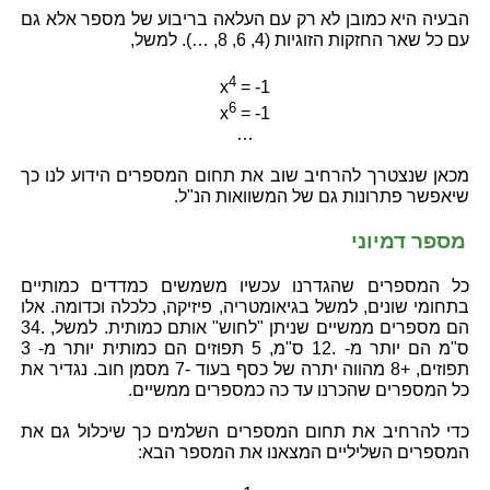
הבעיה היא כמובן לא רק עם העלאה בריבוע של מספר אלא גם
עם כל שאר החזקות הזוגיות (4, 6, 8, …). למשל,
4
x
= -1
6
x
= -1
…
מכאן שנצטרך להרחיב שוב את תחום המספרים הידוע לנו כך
שיאפשר פתרונות גם של המשוואות הנ"ל.
מספר דמיוני
כל המספרים שהגדרנו עכשיו משמשים כמדדים כמותיים
בתחומי שונים, למשל בגיאומטריה, פיזיקה, כלכלה וכדומה. אלו
הם מספרים ממשיים שניתן "לחוש" אותם כמותית. למשל, .34
ס"מ הם יותר מ- .12 ס"מ, 5 תפוזים הם כמותית יותר מ- 3
תפוזים, +8 מהווה יתרה של כסף בעוד -7 מסמן חוב. נגדיר את
כל המספרים שהכרנו עד כה כמספרים ממשיים.
כדי להרחיב את תחום המספרים השלמים כך שיכלול גם את
המספרים השליליים המצאנו את המספר הבא: