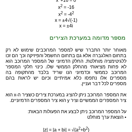
x
+16 = 0
2
x
= -16
2
2
x
= -4
x = ±4√(-1)
x = ±4i
מספר מדומה במערכת הצירים
מאוחר יותר התברר שיש למספר המרוכבים שימוש לא רק
בתחום האלגברה אלא גם בתחום החשמל והפיזיקה וכך הם זכו
ללגיטימציה מוחלטת. החלק הדמיוני של המספר המרוכב הוא
לא פחות מציאותי מהחלק הממשי שלו. כינוי חלקי המספר
המרוכב כממשי וכדמיוני הנו שריד בלבד מהתקופה בה
מספרים אלו נתפסו כלא אמיתיים וכיום יש לראות בהם
מספרים לכל דבר ועניין.
את המספר המרוכב ניתן להציג במערכת צירים כשציר ה-x הוא
ציר המספרים הממשיים וציר y הוא ציר המספרים הדמיוניים.
על המספר המרוכב ניתן לבצע את הפעולות הבאות:
• הוצאת ערך מוחלט
2
2
|z| = |a + bi| = √(a
+b
)