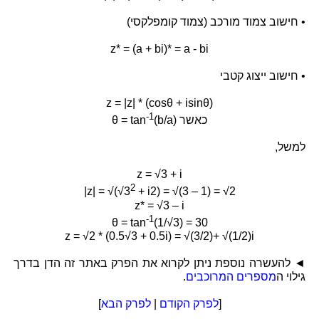
• חישוב צמוד מורכב (צמוד קומפלקסי)
z* = (a + bi)* = a - bi
• חישוב ייצוג קטבי
z = |z| * (cosθ + isinθ)
-1
(b/a) כאשר
θ = tan
למשל,
z = √3 + i
2
|z| = √(√3
+ i2) = √(3 – 1) = √2
z* = √3 – i
-1
θ = tan
(1/√3) = 30
z = √2 * (0.5√3 + 0.5i) = √(3/2)+ √(1/2)i
◄ להעשרה נוספת ניתן לקרוא את הפרק באתר זה הדן בדרך
גילוי ה
מספרים המרוכבים
.
[
לפרק הקודם
|
לפרק הבא
]