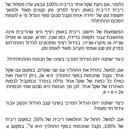
כלומר, אם ניקח שקל אחד בריבית 100% ונבצע עליו מסלול של
ריבית דריבית באופן רציף לפרקי זמן קטנים מאוד ולמשך
תקופת זמן של יחידה אחת נקבל סכום סופי הגדול פי e לעומת
הסכום ההתחלתי.
המשמעות של חישוב ריבית באופן רציף היא שהריבית אינה
מחושבת עבור תקופה בדידה, כמו שנה, חודש, שבוע או אפילו
שנייה או מיקרו-שנייה. בגידול רציף מתכוונים לגידול המתרחש
בפרק זמן קטן ואפסי הקרוב מאוד לאפס זמן.
כיצד ישתנה יחס הגידול המרבי בשינוי של הכמות ההתחלתית?
אם, למשל, נתחיל את התהליך עם שני שקלים, במקום עם שקל
אחד, נקבל שהכמות בסוף התהליך היא 2e. ניתן לראות זאת
כאילו כל כמות של שקל אחד גדלה בנפרד ובמקביל לכמות
האחרת של שקל אחד. לכן סך הכמות היא סכום שתי הכמויות:
e + e = 2e.
כיצד ישתנה יחס הגידול המרבי בשינוי קצב הגידול הנקוב עבור
גידול חד-פעמי?
אם, למשל, תחול על ההלוואה ריבית של 50%, במקום ריבית
½
של 100%, נקבל שהכמות בסוף התהליך היא e
, במקום e.