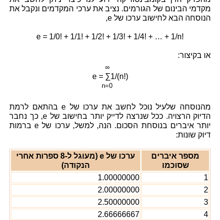
מקדמי הבינום של הגורמים. נציב את ערכי המקדמים ונקבל את
הנוסחה הבא לחישוב ערכו של e,
e = 1/0! + 1/1! + 1/2! + 1/3! + 1/4! + … + 1/n!
או בקיצור:
∞
e = ∑1/(n!)
n=0
מהנוסחה שלעיל נוכל לחשב את ערכו של e בהתאם לרמת
הדיוק הרצויה. ככל שנרצה לדייק יותר בחישוב של e, כך נחבר
יותר איברים בנוסחת הסכום. הנה, למשל, ערכו של e ברמות
דיוק שונות:
מספר איברים
ערכו של e (מעוגל ל-8 ספרות אחרי
שסוכמו
הנקודה)
1.00000000
1
2.00000000
2
2.50000000
3
2.66666667
4