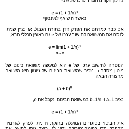
בחלק הקודם הוגדר ערכו של e כ-
n
e = (1 + 1/n)
כאשר n שואף לאינסוף
אם כבר למדתם את הפרק הדן בתורת הגבול, אז נציין שניתן
לנסח את המשוואה לחישוב ערכו של e גם באופן הכללי הבא,
n
e = lim(1 + 1/n)
n→∞
הנוסחה לחישוב ערכו של e היא למעשה משוואת בינום של
ניוטון מסדר n. נזכיר שמשוואת הבינום של ניוטון היא משוואה
מהצורה הבאה,
n
(a + b)
נציב a=1 ו- b=1/n במשוואת הבינום ונקבל את e,
n
e = (1 + 1/n)
את הביטוי בסוגריים המועלה בחזקת n ניתן לפרק לגורמיו.
מהפרק הדן בקומבינטוריקה ידוע לנו כיצד ניתן לחשב את