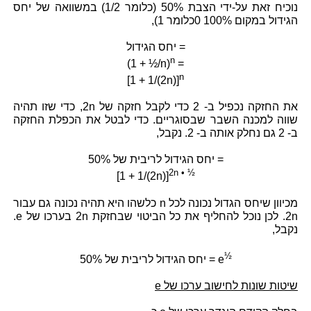
נוכיח זאת על-ידי הצבת 50% (כלומר 1/2) במשוואה של יחס
הגידול במקום 100% 0כלומר 1),
יחס הגידול =
n
(1 + ½/n)
=
n
[1 + 1/(2n)]
את החזקה נכפיל ב- 2 כדי לקבל חזקה של 2n, כדי שזו תהיה
שווה למכנה השבר שבסוגריים. כדי לבטל את הכפלת החזקה
ב- 2 גם נחלק אותה ב- 2. נקבל,
יחס הגידול לריבית של 50% =
2n • ½
[1 + 1/(2n)]
מכיוון שיחס הגדול נכונה לכל n כלשהו היא תהיה נכונה גם עבור
2n. לכן נוכל להחליף את כל הביטוי שבחזקת 2n בערכו של e.
נקבל,
½
יחס הגידול לריבית של 50% = e
שיטות שונות לחישוב ערכו של e