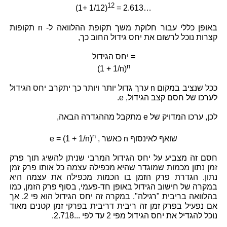
12
(1+ 1/12)
= 2.613…
באופן כללי עבור חלוקת משך תקופת ההלוואה ל- n תקופות
קצרות נוכל לרשום את יחס גידול החוב כך,
יחס הגידול =
n
(1 + 1/n)
ככל שנציב במקום n ערך גדול יותר ויותר כך יתקרב יחס הגידול
לערכו של חסם קצב הגידול, e.
לכן, ערכו המדויק של e מתקבל מההגדרה הבאה,
n
, כאשר n שואף לאינסוף
e = (1 + 1/n)
חסם זה מצביע על יחס הגידול המרבי שניתן להשיג תוך פרק
זמן נתון מכמות שמוגדר שהיא מכפילה עצמה כל אותו פרק זמן
נתון. הגדרת פרק הזמן בו הכמות מכפילה את עצמה היא
במקרה של חישוב הגידול באופן חד-פעמי, בסוף פרק הזמן, כמו
בהלוואה בריבית "רגילה". במקרה זה יחס הגידול הוא פי 2. אך
אם נפעיל בפרק זמן זה ריבית דריבית בפרקי זמן קטנים מאוד
נוכל להגדיל את יחס הגידול מפי 2 עד לפי ...2.718.