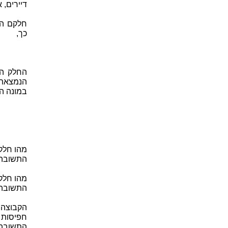
דיירים, 
כך,
החלק הי
הנמצאת 
במונה ה
מהו חלקן היחסי של 3 פרוסות ע
התשובה הי
מהו חלק
התשובה הי
חפיסות שוקול
התשובה 