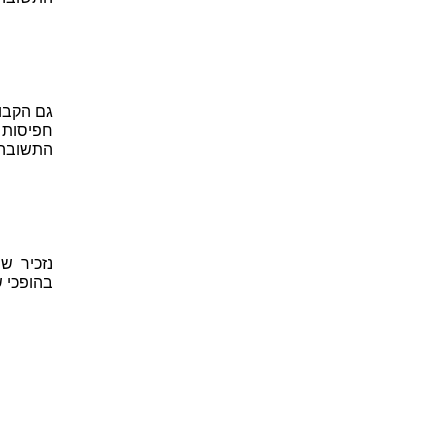
חפיסות שוקולד
התשובה 
נזכיר ש
בהופכי ש