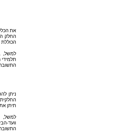
את הכלל 
החלק הי
הכוללת 
תלמידי 
התשובה,
ניתן לה
החלקית 
תיתן את
וועד-הבית מהווים 2/15 מדייר
התשובה,