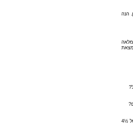
הבניין. הנה
מלאה
מצאת
?
הקבוצה החלקית אינה חייבת להיות מספר שלם. למשל, מהו חלקן היחסי של ½4