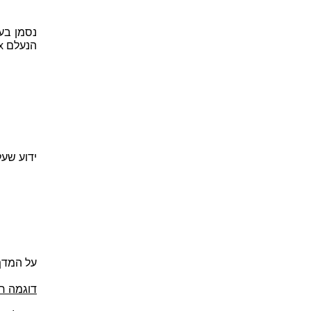
הנעלם x,
ידוע שעל המדף הת
על המדף העליון נמצאים
דוגמה ח