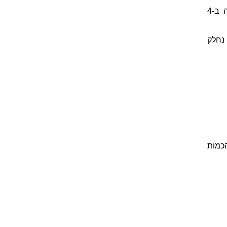
אימא פרסה כיכר לחם ל-20 פרוסות. לצורך הכנת כריכים היא השתמשה ב-4
וסות. לשם כך נחלק
ן בקבוצה החלקית המהווה רבע (1/4) מהכמות