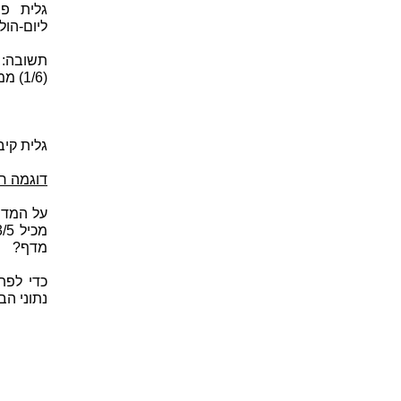
ליום-הול
(1/6) ממנה. נקבל,
גלית קיבלה 18 מתנות לי
דוגמה ר
מדף?
כדי לפת
נתוני ה