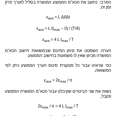
המרבי. נחשב את הכא"מ הממוצע המושרה בסליל לאורך פרק
זמן זה,
ε
= L ΔI/Δt
ave
ε
= L (I
– 0) / (T/4)
ave
max
ε
= 4 L I
/ T
ave
max
הערה: השמטנו את סימן המינוס שבמשוואת חישוב הכא"מ
המושרה מכיוון שאין לו משמעות בחישוב הממוצע.
כפי שראינו עבור כל פונקצית סינוס הערך הממוצע ניתן לפי
המשוואה,
ε
= 2ε
/ π
ave
max
נשווה את שני הביטויים שקיבלנו עבור הכא"מ המושרה הממוצע
ונקבל,
2ε
/ π = 4 L I
/ T
max
max