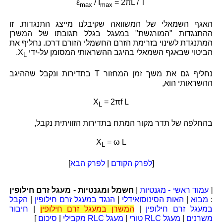
ε
/ I
= 2πL / T
max
max
האגף השמאלי של המשוואה שקיבלנו מייצג התנגדות. זו
ההתנגדות "המורגשת" במעגל בגלל תגובתו של המשרן
המתנגדת לשינוי בזרימת הזרם החשמלי הזורם דרכו. נחליף את
הביטוי שבאגף השמאלי בהיגב ההשראותי המסומן על-ידי
X
.
L
נחליף גם את משך זמן המחזור T בתדירות ונקבל שההיגב
ההשראותי הוא,
X
= 2πf L
L
בהחלפה של תדר מקור המתח בתדירות הזוויתית נקבל,
X
= ω L
L
[
לפרק הקודם
|
לפרק הבא
]
[
עמוד ראשי - מגנטיות
|
חשמל ומגנטיות - מעגל זרם חילופין
:
מבוא
|
האות הסינוסואידלי
|
הנגד במעגל זרם חילופין
|
הקבל
במעגל זרם חילופין
|
המשרן במעגל זרם חילופין
|
חיבור
משרנים
|
מעגל RLC טורי
|
מעגל RLC מקבילי
|
סיכום
]