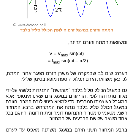
המתח והזרם במעגל זרם חילופין הכולל סליל בלבד
ומשוואות המתח והזרם תהינה,
V = V
sin(ωt)
max
I = I
sin(ωt – π/2)
max
הערה: שים לב שבמקרה של משרן הזרם מפגר אחרי המתח,
לכן כאן משוואת הזרם תכלול הוספת מופע בסימן שלילי.
גם במעגל הכולל סליל בלבד "מורגשת" התנגדות כלשהי על-ידי
מקור מתח החילופין, הרי זורם במעגל זרם שאינו אינסופי, אלא
המוגבל בעוצמתו המרבית. כדי למצוא ביטוי לזרם המרבי הזורם
במעגל הכולל סליל בלבד ננתח את המתרחש ברבע המחזור
השני. מטעמי סימטריה התנהגות דומה וניתוח דומה יהיו גם בכל
אחד משאר שלושת הרבעים של המחזור.
ברבע המחזור השני הזרם במעגל משתנה מאפס עד לערכו