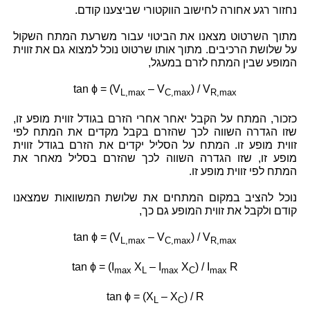
נחזור רגע אחורה לחישוב הווקטורי שביצענו קודם.
מתוך השרטוט מצאנו את הביטוי עבור משרעת המתח השקול
על שלושת הרכיבים. מתוך אותו שרטוט נוכל למצוא גם את זווית
המופע שבין המתח לזרם במעגל,
tan ϕ = (V
– V
) / V
L,max
C,max
R,max
כזכור, המתח על הקבל יאחר אחרי הזרם בגודל זווית מופע זו,
שזו הגדרה השווה לכך שהזרם בקבל מקדים את המתח לפי
זווית מופע זו. המתח על הסליל יקדים את הזרם בגודל זווית
מופע זו, שזו הגדרה השווה לכך שהזרם בסליל מאחר את
המתח לפי זווית מופע זו.
נוכל להציב במקום המתחים את שלושת המשוואות שמצאנו
קודם ולקבל את זווית המופע גם כך,
tan ϕ = (V
– V
) / V
L,max
C,max
R,max
tan ϕ = (I
X
– I
X
) / I
R
max
L
max
C
max
tan ϕ = (X
– X
) / R
L
C