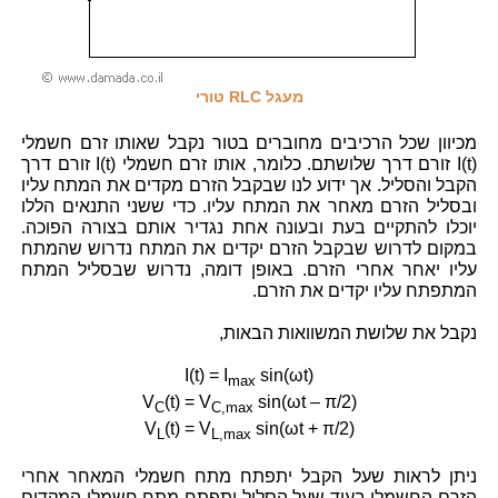
מעגל RLC טורי
מכיוון שכל הרכיבים מחוברים בטור נקבל שאותו זרם חשמלי
I(t) זורם דרך שלושתם. כלומר, אותו זרם חשמלי I(t) זורם דרך
הקבל והסליל. אך ידוע לנו שבקבל הזרם מקדים את המתח עליו
ובסליל הזרם מאחר את המתח עליו. כדי ששני התנאים הללו
יוכלו להתקיים בעת ובעונה אחת נגדיר אותם בצורה הפוכה.
במקום לדרוש שבקבל הזרם יקדים את המתח נדרוש שהמתח
עליו יאחר אחרי הזרם. באופן דומה, נדרוש שבסליל המתח
המתפתח עליו יקדים את הזרם.
נקבל את שלושת המשוואות הבאות,
I(t) = I
sin(ωt)
max
V
(t) = V
sin(ωt – π/2)
C
C,max
V
(t) = V
sin(ωt + π/2)
L
L,max
ניתן לראות שעל הקבל יתפתח מתח חשמלי המאחר אחרי
הזרם החשמלי בעוד שעל הסליל יתפתח מתח חשמלי המקדים