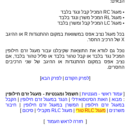
הבאים:
• מעגל RC המכיל קבל ונגד בלבד
• מעגל RL המכיל משרן ונגד בלבד
• מעגל LC המכיל קבל ומשרן בלבד
בכל מעגל נציב אפס במשוואות במקום ההתנגדות R או ההיגב
X של הרכיב החסר.
נוכל גם לוודא את התוצאות שקיבלנו עבור מעגל זרם חילופין
המכיל נגד בלבד או קבל טהור בלבד או סליל טהור בלבד, אם
נציב אפס במקום ההתנגדות או ההיגב של שני הרכיבים
החסרים.
[
לפרק הקודם
|
לפרק הבא
]
[
עמוד ראשי - מגנטיות
|
חשמל ומגנטיות - מעגל זרם חילופין
:
מבוא
|
האות הסינוסואידלי
|
הנגד במעגל זרם חילופין
|
הקבל
במעגל זרם חילופין
|
המשרן במעגל זרם חילופין
|
חיבור
משרנים
|
מעגל RLC טורי
|
מעגל RLC מקבילי
|
סיכום
]
[
חזרה לראש העמוד
]