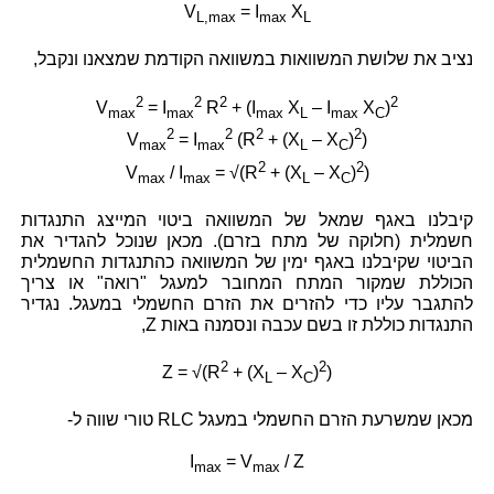
V
= I
X
L,max
max
L
נציב את שלושת המשוואות במשוואה הקודמת שמצאנו ונקבל,
2
2
2
2
V
= I
R
+ (I
X
– I
X
)
max
max
max
L
max
C
2
2
2
2
V
= I
(R
+ (X
– X
)
)
max
max
L
C
2
2
V
/ I
= √(R
+ (X
– X
)
)
max
max
L
C
קיבלנו באגף שמאל של המשוואה ביטוי המייצג התנגדות
חשמלית (חלוקה של מתח בזרם). מכאן שנוכל להגדיר את
הביטוי שקיבלנו באגף ימין של המשוואה כהתנגדות החשמלית
הכוללת שמקור המתח המחובר למעגל "רואה" או צריך
להתגבר עליו כדי להזרים את הזרם החשמלי במעגל. נגדיר
התנגדות כוללת זו בשם עכבה ונסמנה באות Z,
2
2
Z = √(R
+ (X
– X
)
)
L
C
מכאן שמשרעת הזרם החשמלי במעגל RLC טורי שווה ל-
I
= V
/ Z
max
max