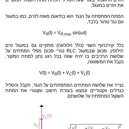
את הזרם במעגל.
המתח המתפתח על הנגד הוא בתיאום פאזה לזרם, כמו במעגל
עם נגד טהור בלבד,
V
(t) = V
sin(ωt)
R
R,max
כלל קירכהוף השני (כלל הלולאה) מתקיים גם במעגל זרם
חילופין. מכאן שבמעגל RLC טורי סכום מפלי המתחים על
שלושת הרכיבים בו יהיה שווה בכל רגע נתון למתח המקור.
נקבל את המשוואה,
V(t) = V
(t) + V
(t) + V
(t)
R
C
L
נצייר את שלושת המתחים המתפתחים על הנגד, הקבל והסליל
כגדלים ווקטוריים ונמצא בעזרת חישוב ווקטורי את המתח
השקול המתפתח על שלושתם.