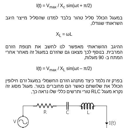
I(t) = V
/ X
sin(ωt + π/2)
max
c
במעגל הכולל סליל טהור בלבד למדנו שהסליל מייצר היגב
השראותי שגודלו,
X
= ωL
L
ההיגב ההשראותי מאפשר לנו לחשב את תנופת הזרם
המרבית. בנוסף לכך מצאנו גם שהזרם במעגל זה מאחר אחרי
המתח ב- 90 מעלות,
I(t) = V
/ X
sin(ωt – π/2)
max
L
בפרק זה נלמד כיצד מתנהג הזרם החשמלי במעגל זרם חילופין
הכולל את שלושתם כאשר הם מחוברים בטור. מעגל מסוג זה
נקרא מעגל RLC טורי ותרשים כללי שלו נראה כך,