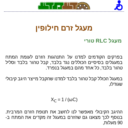
[an error occurred while processing this directive]
מעגל זרם חילופין
מעגל RLC טורי
בפרקים הקודמים למדנו על התנהגות הזרם לעומת המתח
במעגלים בסיסיים הכוללים נגד בלבד, קבל טהור בלבד וסליל
טהור בלבד, כל אחד מהם במעגל בנפרד.
במעגל הכולל קבל טהור בלבד למדנו שהקבל מייצר היגב קיבולי
שגודלו,
X
= 1 / (ωC)
C
ההיגב הקיבולי מאפשר לנו לחשב את תנופת הזרם המרבית.
בנוסף לכך מצאנו גם שהזרם במעגל זה מקדים את המתח ב-
90 מעלות,