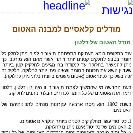
[an error occurred while processing this directive]
מודלים קלאסיים למבנה האטום
מודל האטום של דלטון
עוד בתקופת רומא העתיקה התפתחה תיאוריה לפיה ניתן לחלק כל
חומר בטבע לחלקים קטנים יותר ויותר אשר מהם הוא מורכב. כך
ניתן להמשיך בחלוקה עד לנקודה בה מגיעים לחלקיק קטן ביותר,
שעדיין נושא את תכונות החומר ושאינו ניתן יותר לחלוקה. חלקיק זה
זכה בשל כך לכינוי אטום (א-טום משמעו ביוונית בלתי ניתן לחלוקה).
בעת החדשה מי שהמשיך לפתח תיאוריה זו היה ג'ון דלטון. דלטון
דימה את האטומים של כל חומר לכדורים הבלתי ניתנים לחלוקה.
בשנת 1803 הוא ניסח ארבעה עקרונות מנחים לתכונותיהם של
האטומים:
1. כל יסוד עשוי מחלקיקים קטנים ביותר הנקראים אטומים.
2. האטומים של כל יסוד אינם ניתנים לחלוקה.
3. כל יסוד מורכב מאטומים זהים הנבדלים מאטומים של כל יסוד