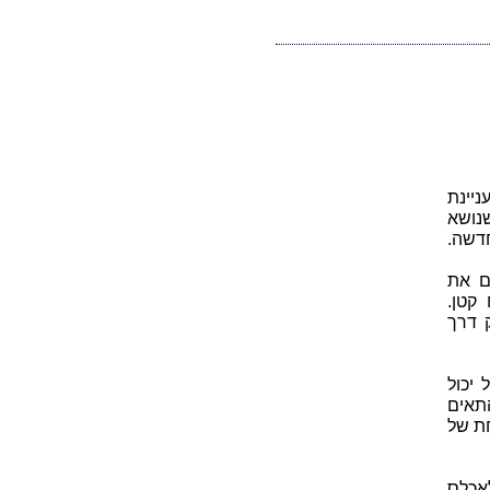
סוף המאה ה-19. חידה מעניינת
גיה שנושא
דשה.
ם את
קטן.
 דרך
 יכול
תאים
חת של
לאכלס