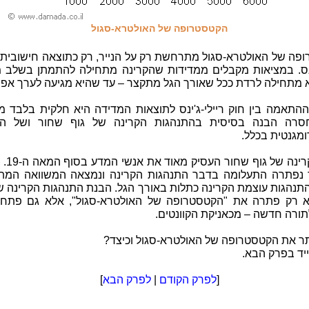
הקטסטרופה של האולטרא-סגול
פה של האולטרא-סגול מתרחשת רק על הנייר, רק כתוצאה חישובית 
'ינס. במציאות מקבלים ממדידות שהקרינה מתחילה להתמתן בשלב מ
קא מתחילה לרדת ככל שאורך הגל מתקצר – עד שהיא מגיעה לערך אפס
שההתאמה בין חוק ריילי-ג'ינס לתוצאות המדידה היא חלקית בלבד 
סרה הבנה בסיסית בהתנהגות הקרינה של גוף שחור ושל הק
מגנטית בכלל.
נושא הקרינה ש
נפתרה התעלומה בדבר התנהגות הקרינה ונמצאה המשוואה המת
התנהגות עוצמת הקרינה כתלות באורך הגל. הבנת התנהגות הקרינה ש
 רק פתרה את "הקטסטרופה של האולטרא-סגול", אלא גם פתח
ורה חדשה – מכאניקת הקוונטים.
תר את הקטסטרופה של האולטרא-סגול וכיצד?
יד בפרק הבא.
[
לפרק הקודם
|
לפרק הבא
]