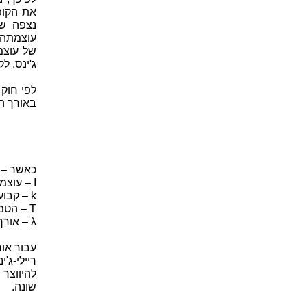
את הקופ
נצפה שה
עוצמתה 
של עוצמת
ג'ינס, לקראת סוף המא
לפי חוק
באורך ה
כאשר –
I – עוצמת הקרינה הנפלטת (כתלות באורך-גל)
k – קבוע בוצלמן
T – הטמפרטורה של הגוף השחור
λ – אורך הגל של הקרינה
עבור או
ריילי-ג
להיווצר
שונה.