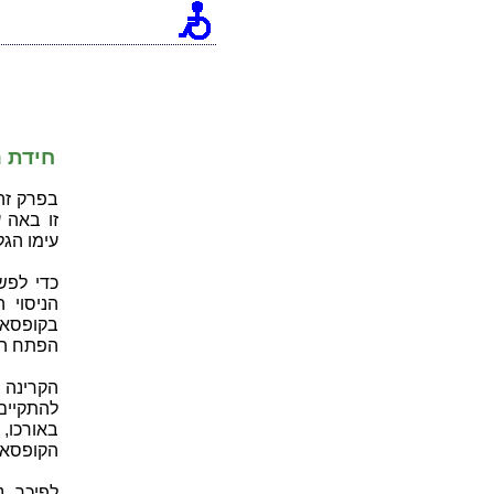
[an error occurred while processing this directive]
חידת 
עימו הג
כדי לפש
הניסוי 
בקופסא 
הפתח הק
הקרינה 
להתקיים
באורכו, 
הקופסא 
לפיכך, 