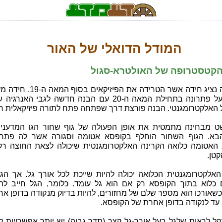
המודל הדואלי של האור
הקטסטרופה של האולטרא-סגול
בפרק זה נציג חידה אשר הטרידה את הפיזיקאים ב
זו באה על פתרונה בתחילת המאה ה-20 עם הבנה חדשה לגבי האנר
ל האלקטרומגנטי. הבנה פורצת דרך שפתחה פתח לתורה פיזיקאלית ח
ט מבחינה מתמטית את אופן הפעולה של גוף שחור הגו המדעני
הבא. הגוף השחור הוחלף בקופסא אטומה וסגורה אשר לה פתח 
האטומה כלואה הקרינה האלקטרומגנטית שיכולה לצאת החוצה רק
טן.
האלקטרומגנטית הכלואה יכולה להיות שייכת לכל אורך גל. אך הגל
 כלוא בתוך הקופסא רק אם הוא גל עומד. כלומר, הגל חייב לה
כשאורכו הוא מספר שלם של מחזורים, להיות בדיוק מנקודה בדופן א
עד לנקודה בדופן אחרת של הקופסא.
נקל לראות שלגל בעל אורך-גל קצר (תדר גבוה) יש יותר אפשרויות 