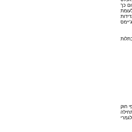
ם כך
עומת
דידות
'יימס
תלות
י חוק
חילה
לגמרי