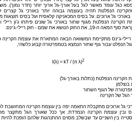
סא כגל עומד מאשר לגל בעל אורך-גל ארוך יותר (תדר נמוך). משו
קרינה הנפלטת תהיה בעוצמה גבוהה יותר באורכי גל קצרים ל
באורכי גל ארוכים. על בסיס המכאניקה קלאסית ועל בסיס תוצאות מ
 הקרינה הנפלטת מגוף שחור באורכי גל שונים פיתחו ג'ון ריילי וג
ה ה-19, את החוק הנושא את שמם - חוק ריילי-ג'ינס.
 ריילי-ג'ינס מתקיימת המשוואה הבאה המתארת את עוצמת הקרינה כ
גל הנפלט עבור גוף שחור הנמצא בטמפרטורה קבוע כלשהי,
2
I(λ) = kT / (π λ)
רכי גל ארוכים מתקבלת התאמה יפה בין עוצמת הקרינה המחושבת לפ
'ינס ובין עוצמת הקרינה הנמדדת. אך ככל שאורך הגל מתקצר מת
 סטייה בין השניים עד שבשלב מסוים ההתנהגות שלהם הופכת להיות 