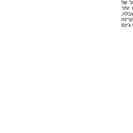
ל של
יותר
גבלה,
קרינה
ג'ינס