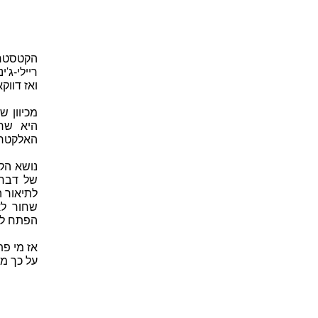
הקטסטרו
ריילי-ג
ואז דוו
מכיוון 
היא שח
האלקטרו
של דבר 
לתיאור 
שחור לא
הפתח לת
אז מי פ
על כך מי