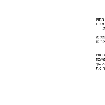
מחוק
סוים
.
מסקנה
רינה
ל גוף שחור העסיק מאוד את אנשי המדע בסוף המאה ה-19. בסופו
אימה
ל גוף
ה את