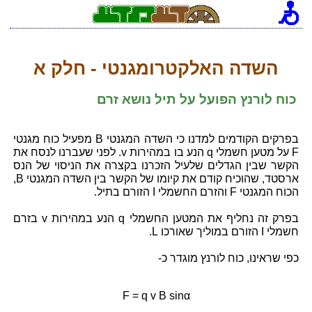
[an error occurred while processing this directive]
השדה האלקטרומגנטי - חלק א
כוח לורנץ הפועל על תיל נושא זרם
בפרקים הקודמים למדנו כי השדה המגנטי B מפעיל כוח מגנטי
F על מטען חשמלי q הנע בו במהירות v. לפני שעברנו לנסח את
הקשר שבין הגדלים שלעיל הזכרנו בקצרה את הניסוי של הנס
ארסטד, שהוכיח קודם את קיומו של הקשר בין השדה המגנטי B,
הכוח המגנטי F והזרם החשמלי I הזורם בתיל.
בפרק זה נחליף את המטען החשמלי q הנע במהירות v בזרם
חשמלי I הזורם במוליך שאורכו L.
כפי שראינו, כוח לורנץ מוגדר כ-
F = q v B sinα