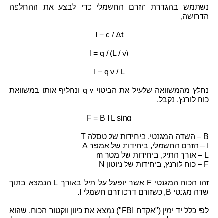
נשתמש בהגדרת הזרם החשמלי כדי לבצע את ההחלפה
הדרושה,
I = q / Δt
I = q / (L / v)
I = q v / L
נחלץ מהמשוואה שלעיל את הביטוי q v ונחליף אותו במשוואת
כוח לורנץ. נקבל,
F = B I L sinα
B – השדה המגנטי, ביחידות של טסלה T
I – הזרם החשמלי, ביחידות של אמפר A
L – אורך התיל, ביחידות של מטר m
F – כוח לורנץ, ביחידות של ניוטון N
זהו הכוח המגנטי F אשר יופעל על תיל באורך L הנמצא בתוך
שדה מגנטי B, כשזורם דרכו זרם חשמלי I.
לפי כלל יד ימין ("אקדח FBI") נמצא את כיוון ווקטור הכוח, שהוא