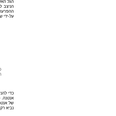
הגל האל
ההפרעה 
על-ידי ש
כדי להנ
אנטנה. 
של אנטנ
נביא רק 