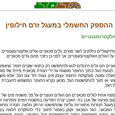
ההספק החשמלי במעגל זרם חילופין
אלקטרומגנטיים
יזיקאליים נחלקים לשני סוגים: גלים מכאניים וגלים אלקטרומגנטיים.
על הגלים האלקטרומגנטיים, אך לפני-כן ניזכר מהם גלים מכאניים.
אניים הם גלים היכולים לנוע ולהתפשט רק בתנאי שקיים חומר שיאפ
תנועת הגל בתוך החומר מושגת על-ידי תנודה מכאנית פיזית של מול
עלה ומטה. מולקולות החומר עצמן אינן נעות יחד עם הגל, אלא מש
עי או תווך להתפשטות הגל. מכאן נקרא החומר המשמש להעברת ה
 הגל.
פוצה אחת לגלים מכאניים הם הגלים הנוצרים על פני משטח מים של 
ום פגיעה של אבן בה. האבן יצרה הפרעה במשטח המים והפרעה זו 
מעגל תנודות מחזוריות גליות שהתפשטו הרחק הלאה. תנודה מחזורי
 המכאני. הגל המכאני זקוק כאמור לתווך כדי להתקדם הלאה במ
ה המים משמשים כתווך להתפשטות הגל המכאני. המים משמשי