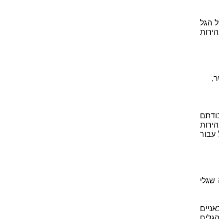
ל הגל
של אורך. בהנחה שהגל מתקדם מרחק של λ במהירות
,
בודתם
ירות
ות c. לכן נקבל עבור
שגלי
ניים
לים