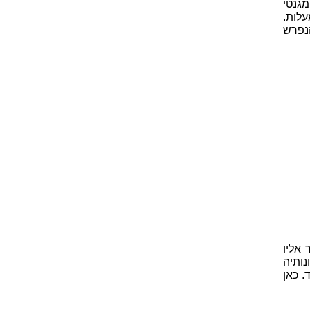
גנטי
ת הללו מתחלפים בעוצמתם בהפרש פאזה של 180 מעלות.
נפרש
אליו
נותיה
. כאן