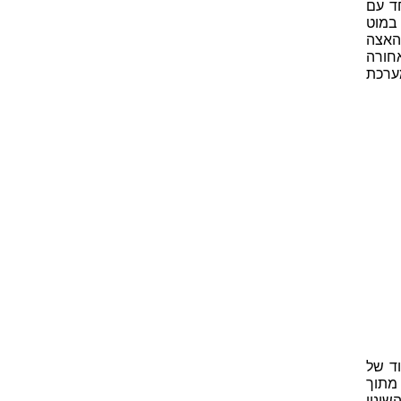
חד עם
במוט
האצה
חורה
ערכת
ד של
 מתוך
ינוי