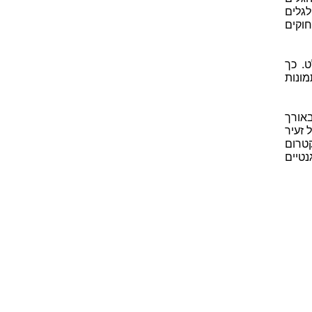
גלים
חוקים
. כך
ונות
באורך
 זעיר
טרום
טיים