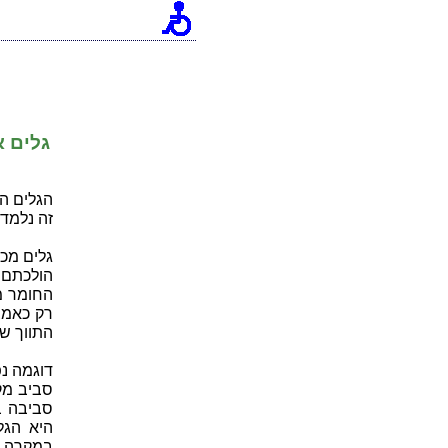
[an error occurred while processing this directive]
גלים 
הגלים הפ
זה נלמד 
גלים מכ
הולכתם. 
החומר מ
רק כאמצ
התווך של
דוגמה נ
סביב מק
סביבה ב
היא הגל
במקרה ז