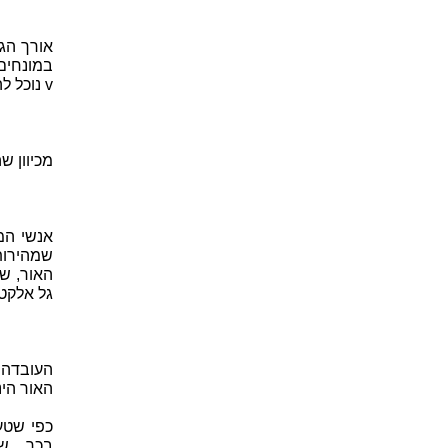
אורך הג
v נוכל להגדיר שמחזור T אחד של הגל נמשך בפרק זמן של –
מכיוון 
אנשי המד
שמהירות
האור, ש
גל אלקט
העובדה 
האור הינ
כפי שטע
בכך שה