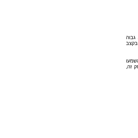
גבוה
 בקצב
שמעו
 זה,