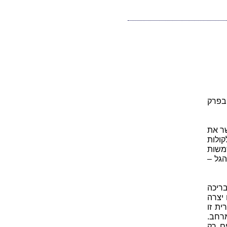
 בפרק
שר את
קולות
משות
גל –
בריכה
יצרה
ת זו
רחב.
ם רק