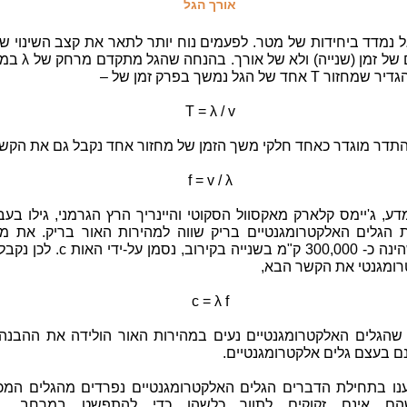
אורך הגל
ל נמדד ביחידות של מטר. לפעמים נוח יותר לתאר את קצב השינוי ש
במונחים של זמן (שנייה) ולא 
T = λ / v
שהתדר מוגדר כאחד חלקי משך הזמן של מחזור אחד נקבל גם את הקשר
f = v / λ
ע, ג'יימס קלארק מאקסוול הסקוטי והיינריך הרץ הגרמני, גילו בע
 הגלים האלקטרומגנטיים בריק שווה למהירות האור בריק. את מה
הינה כ-
300,000
ק"מ בשנייה בקירוב, נסמן על-ידי הא
רומגנטי את הקשר הבא,
c = λ f
שהגלים האלקטרומגנטיים נעים במהירות האור הולידה את ההבנה 
ם בעצם גלים אלקטרומגנטיים.
נו בתחילת הדברים הגלים האלקטרומגנטיים נפרדים מהגלים המכא
ם אינם זקוקים לתווך כלשהו כדי להתפשט במרחב. הג