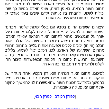
מסוים. טווח אורכי הגל שעיניי האדם רגישות להם מגדיר את
תחום האור הנראה. באופן דומה, אוזני האדם בנויות כך שהן
יכולות לקלוט ולהבחין בין אותות גליים שונים בעלי אורכי גל
הנמצאים בתחום השמיעה של האדם.
היצורים השונים החיים בטבע הם בעלי יכולות קליטה, אבחנה
ופענוח שונים. למשל, עיניי החתול יכולים לקלוט אותות בעלי
אורך גל הנמצאים מחוץ לתחום האור הנראה על-ידי האדם.
דוגמה דומה נוספת נמצא ביכולת השמיעה של הכלב. אוזני
הכלב (ומוחו) יכולים לקלוט ולפענח אותות גליים בתחום החורג
מתחום השמיעה של האדם. לכן, הכלב יכול לשמוע צלילים
שאוזן האדם אינה קולטת ואינה מבחינה בהם. חוש הראייה, חוש
השמיעה והרגישות לחום הן תכונות המאפשרות ליצור החי
לקלוט ולהעריך את הסביבה בה הוא חי.
לסיכום, תחום האור הנראה הוא רק מקטע אחד מוגדר של
ספקטרום רחב של אותות גליים שהינם קרינת אנרגיה. מייד
בהמשך נלמד על תכונות האור שתאפשרנה לנו להמשיך ולחקור
את תחום האופטיקה גיאומטרית.
[
לפרק הקודם
|
לפרק הבא
]