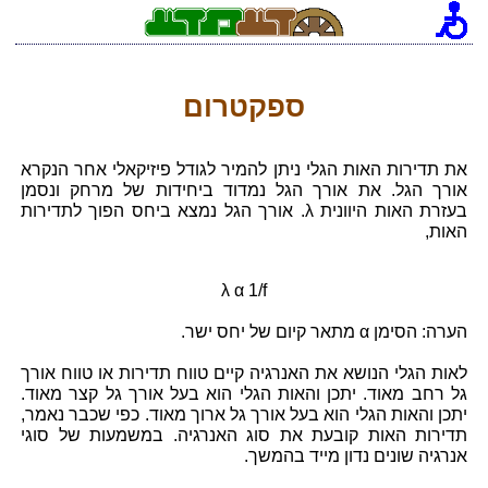
[an error occurred while processing this directive]
ספקטרום
את תדירות האות הגלי ניתן להמיר לגודל פיזיקאלי אחר הנקרא
אורך הגל. את אורך הגל נמדוד ביחידות של מרחק ונסמן
בעזרת האות היוונית λ. אורך הגל נמצא ביחס הפוך לתדירות
האות,
λ α 1/f
הערה: הסימן α מתאר קיום של יחס ישר.
לאות הגלי הנושא את האנרגיה קיים טווח תדירות או טווח אורך
גל רחב מאוד. יתכן והאות הגלי הוא בעל אורך גל קצר מאוד.
יתכן והאות הגלי הוא בעל אורך גל ארוך מאוד. כפי שכבר נאמר,
תדירות האות קובעת את סוג האנרגיה. במשמעות של סוגי
אנרגיה שונים נדון מייד בהמשך.