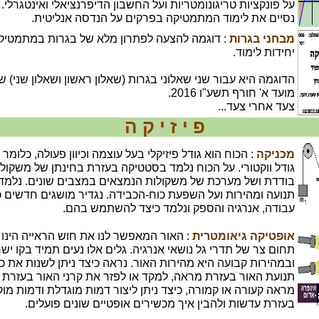
על פונקציות טריגונומטריות ועל החשבון הדיפרנציאלי ואינטגרלי.
נסיים את לימוד המתמטיקה בפרקים על הנדסה אנליטית.
מבחני בגרות
יחידות לימוד.
הדוגמה היא עבור שני שאלוני בגרות (שאלון ראשון ושאלון שני) ש
מועד א' חורף תשע"ו 2016.
צעד אחרי צעד...
פ י ז י ק ה
מכניקה
: הכוח הוא גודל פיזיקלי בעל עוצמה וכיוון פעולה, כלומר ה
גודל ווקטורי. על הכוח נלמד בסטטיקה בעזרת בחינתן של משקול
בודדת ושל מערכת של משקולות הנמצאים במצבים שונים. נלמד
תנועה ומהירות ועל השפעת כוח-הכבידה. נגדיר מושגים חדשים כ
עבודה, אנרגיה והספק ונלמד כיצד להשתמש בהם.
אופטיקה גיאומטרית
: האור המאפשר לנו את חוש הראייה הינו
תחום צר של תדרי גל נושאי אנרגיה. גלים אלו נעים תמיד בקו ישר
ובמהירות קבועה היא מהירות האור. נראה כיצד ניתן לשנות את כיו
תנועת האור בעזרת מראה, למקד או לפזר את קרני האור בעזרת
מראה קעורה או קמורה, כיצד ניתן ליצור דמות מוגדלת ודמות מו
בעזרת עדשות ולהבין איך מכשירים אופטיים שונים פועלים.