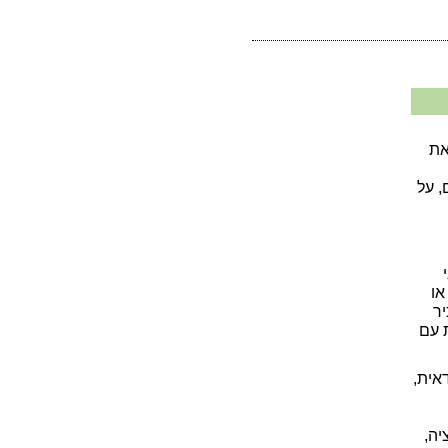
את
, על
או
יר
 עם
אית,
יה,