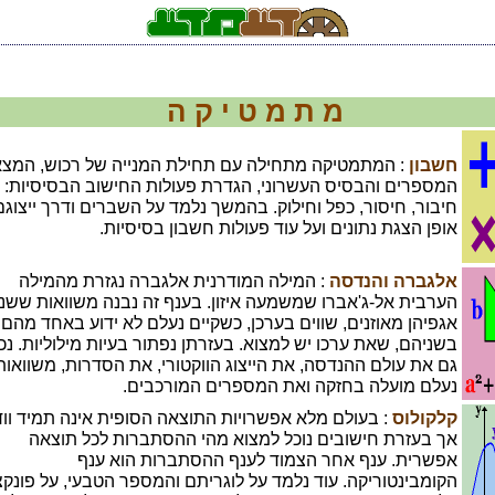
מ ת מ ט י ק ה
חשבון
: המתמטיקה מתחילה עם תחילת המנייה של רכוש, המצ
המספרים והבסיס העשרוני, הגדרת פעולות החישוב הבסיסיות:
חיבור, חיסור, כפל וחילוק. בהמשך נלמד על השברים ודרך ייצוגם
אופן הצגת נתונים ועל עוד פעולות חשבון בסיסיות.
אלגברה והנדסה
: המילה המודרנית אלגברה נגזרת מהמילה
הערבית אל-ג'אברו שמשמעה איזון. בענף זה נבנה משוואות ששני
אגפיהן מאוזנים, שווים בערכן, כשקיים נעלם לא ידוע באחד מהם 
בשניהם, שאת ערכו יש למצוא. בעזרתן נפתור בעיות מילוליות. נכ
גם את עולם ההנדסה, את הייצוג הווקטורי, את הסדרות, משוואות
נעלם מועלה בחזקה ואת המספרים המורכבים.
קלקולוס
: בעולם מלא אפשרויות התוצאה הסופית אינה תמיד ווד
אך בעזרת חישובים נוכל למצוא מהי ההסתברות לכל תוצאה
אפשרית. ענף אחר הצמוד לענף ההסתברות הוא ענף
הקומבינטוריקה. עוד נלמד על לוגריתם והמספר הטבעי, על פונקצ