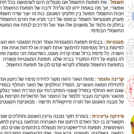
חשמל
: את תופעת החשמל אנו מנצלים היום לשימושנו בכל תחו
אפשרי, אך מה באמת ידוע לנו עליה? ליבה של תופעת החשמל ה
הכוח החשמלי הפועל בין חלקיקי האטום. כוח זה יוצר שדה חשמלי
מעניק פוטנציאל חשמלי ובסופו של דבר מניע את הזרם החשמלי.
בחלק זה נלמד על מושגים אלו ועוד ועל הדרכים לנתח את המעגל
החשמלי הבסיסי.
מגנטיות
: בבסיס תופעת המגנטיות עומד הכוח המגנטי הוא הגו
לפיסות ברזל מסוימות להימשך אחת לשניה או לדחות אחת את
השניה. כל פיסת ברזל שכזו קרויה מגנט, כשדוגמה הכי נפוצה ופ
לה נמצא על דלת המקרר בבית שלנו. תופעת המגנטיות קשורה
בתופעת החשמל ומומלץ לקרוא קודם לכן על תופעת החשמל.
קרינה וחומר
: מהות האור היווה מקור לחידה מימיו של ניוטון ועד
לתחילת המאה העשרים. המודל החלקיקי של האור הוחלף במודל 
שגם הוא הוחלף במודל קוונטי-הסתברותי עם הגדרת האור כגלקי
מהאור והקרינה נעבור ללמוד על החומר ועל הדואליות הקיימת גם 
על מבנה האטום ועל תורה פיזיקאלית חדשה - מכאניקת הקוונטים
פיזיקה גרעינית
: בעזרת חקר מבנה גרעין האטום ותהליכים שוני
הקשורים בו יכול האדם לרתום את האנרגיה הכלואה בגרעין לתוע
השימושית. תופעת הרדיואקטיביות מנוצלת בתחומים שונים כמו
רפואה, גיאולוגיה, תעשייה, צבא ועוד. שתי הדוגמאות המוכרות יו