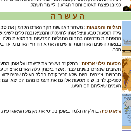
כמובן פצצת האטום והכור הגרעיני לייצור חשמל.
ה ע ש ר ה
תגליות והמצאות
: משחר האנושות חקר האדם הקדמון את סביב
גילה תופעות טבע וניצל אותן לתועלתו והמציא ובנה כלים לשימושו
התפתחות מדהימה בתחום התגליות המדעיות וההמצאות חלה
במאות השנים האחרונות וזו שינתה את אורח חיי האדם מן עד בל
הכר.
מסעות גילוי ארצות
: בחלק זה נעשיר את ידיעתנו על אותן מסעו
חשובים שנערכו בשנים עברו, אשר בזכותן גילה האדם ארצות, עמ
תרבויות, צמחים וחיות שלא הכיר קודם בחלק העולם שהיה ידוע ל
לפני-כן. לרוב, שינו מסעות אלו גם את העמים מהם הם יצאו וגם 
העמים שאליהם הם הגיעו.
גיאוגרפיה
בחלק זה נלמד באופן בסיסי את מקצוע הגיאוגרפיה.