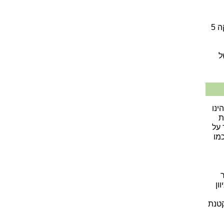
: דוגמה להצעה לפתרון מלא של בגרות במתמטיקה 5
ל
ינו
ת
 על
מו
ון
קטנת