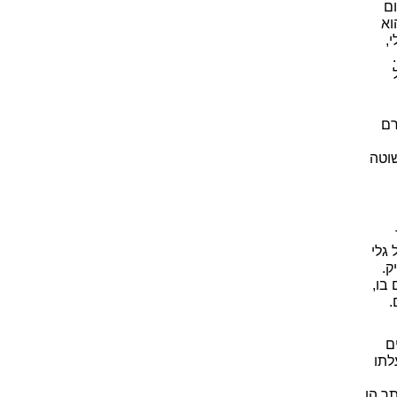
ם
וא
,
רם
שוטה
גלי
ק.
בו,
.
ם
לתו
תר הן