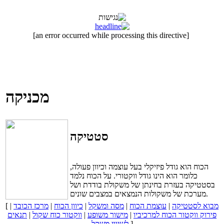
[an error occurred while processing this directive]
מכניקה
סטטיקה
הכוח הוא גודל פיזיקלי בעל עוצמה וכיוון פעולה,
כלומר הוא הינו גודל ווקטורי. על הכוח נלמד
בסטטיקה בעזרת בחינתן של משקולת בודדת ושל
מערכת של משקולות הנמצאים במצבים שונים.
מבוא לסטטיקה
|
עוצמת הכוח
|
מסה ומשקל
|
כיוון הכוח
|
מרכז הכובד
|
[
פירוק ווקטור הכוח למרכיביו
|
מישור משופע
|
ווקטור כוח שקול
|
תנאים
]
לשיווי משקל