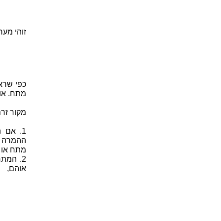
זוהי מער
כפי שראי
מתח. אול
מקור זרם
1. אם 
ההמרה ג
מתח או 
2. המת
אוהם,