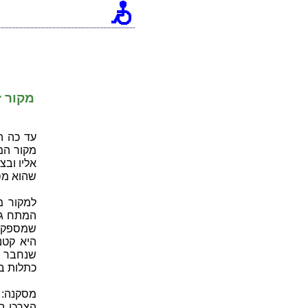
[an error occurred while processing this directive]
מקור 
עד כה ה
שהוא מספ
היא קטנ
שנחבר ל
כתלות ב
מסקנה: 
הצרכן ב