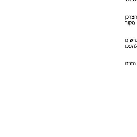
הצרכן
מקור
לן תרשים
הפכו
 הזרם