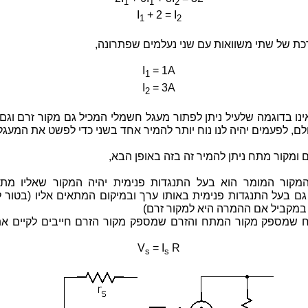
1
1
2
I
+ 2 = I
1
2
כת של שתי משוואות עם שני נעלמים שפתרונה,
I
= 1A
1
I
= 3A
2
נו בדוגמה שלעיל ניתן לפתור מעגל חשמלי המכיל גם מקור זרם וגם
ם, לפעמים יהיה לנו נוח יותר להמיר אחד בשני כדי לפשט את המעגל
 ומקור מתח ניתן להמיר זה בזה באופן הבא,
המקור המומר הוא בעל התנגדות פנימית יהיה המקור שאליו מת
ם בעל התנגדות פנימית באותו ערך ובמיקום המתאים אליו (בטור ל
במקביל אם ההמרה היא למקור זרם)
ח שמספק מקור המתח והזרם שמספק מקור הזרם חייבים לקיים את
V
= I
R
s
s