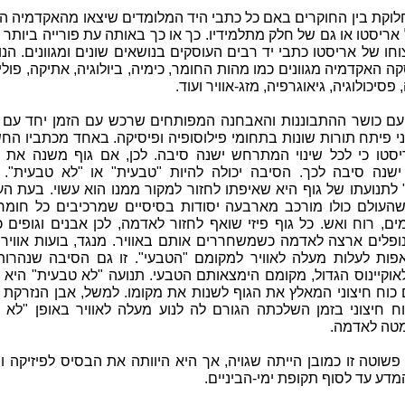
לוקת בין החוקרים באם כל כתבי היד המלומדים שיצאו מהאקדמיה ה
אריסטו או גם של חלק מתלמידיו. כך או כך באותה עת פורייה ביותר 
חו של אריסטו כתבי יד רבים העוסקים בנושאים שונים ומגוונים. הנ
 האקדמיה מגוונים כמו מהות החומר, כימיה, ביולוגיה, אתיקה, פולי
פסיכולוגיה, גיאוגרפיה, מזג-אוויר ועוד.
עם כושר ההתבוננות והאבחנה המפותחים שרכש עם הזמן יחד עם נ
וני פיתח תורות שונות בתחומי פילוסופיה ופיסיקה. באחד מכתביו הח
סטו כי לכל שינוי המתרחש ישנה סיבה. לכן, אם גוף משנה את מ
שנה סיבה לכך. הסיבה יכולה להיות "טבעית" או "לא טבעית". 
 לתנועתו של גוף היא שאיפתו לחזור למקור ממנו הוא עשוי. בעת ה
שהעולם כולו מורכב מארבעה יסודות בסיסיים שמרכיבים כל חומר 
ם, רוח ואש. כל גוף פיזי שואף לחזור לאדמה, לכן אבנים וגופים 
ופלים ארצה לאדמה כשמשחררים אותם באוויר. מנגד, בועות אוויר 
פות לעלות מעלה לאוויר למקומם "הטבעי". זו גם הסיבה שנהרות
לאוקיינוס הגדול, מקומם הימצאותם הטבעי. תנועה "לא טבעית" היא
 כוח חיצוני המאלץ את הגוף לשנות את מקומו. למשל, אבן הנזרקת
ח חיצוני בזמן השלכתה הגורם לה לנוע מעלה לאוויר באופן "לא ט
טה לאדמה.
פשוטה זו כמובן הייתה שגויה, אך היא היוותה את הבסיס לפיזיקה 
דע עד לסוף תקופת ימי-הביניים.