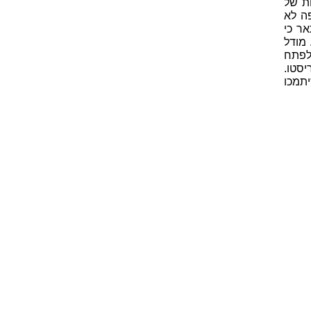
ת של
פה לא
אר כי
 מודל
 לפתח
סטו.
תמכו