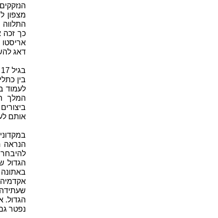
הנזקקים
מצפון לי
התלווה 
אריסטו מ
דאג להש
בגיל 17 הצטרף אריסטו לאקדמיה של
בין כתל
המלך המ
ביצורים 
אותם לעזו
במקדוניה
הנראה ר
להיבחר 
הגדול ש
הגדול. א
נפטר גם 