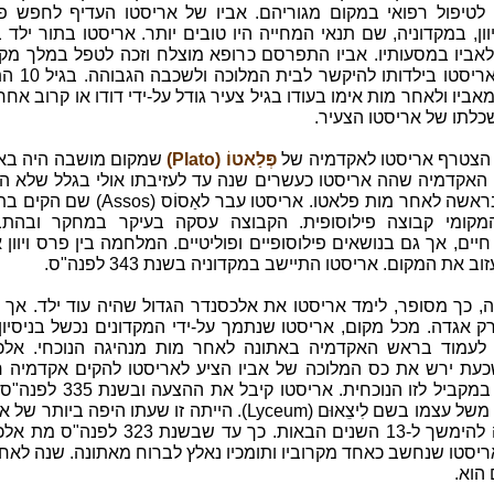
 לטיפול רפואי במקום מגוריהם. אביו של אריסטו העדיף לחפש פ
וון, במקדוניה, שם תנאי המחייה היו טובים יותר. אריסטו בתור ילד ב
לאביו במסעותיו. אביו התפרסם כרופא מוצלח וזכה לטפל במלך מקד
כך זכה אריסטו בילדותו 
אביו ולאחר מות אימו בעודו בגיל צעיר גודל על-ידי דודו או קרוב אחר
כלתו של אריסטו הצעיר.
פְּלַאטוֹ (Plato)
שמקום מושבה היה באת
י האקדמיה שהה אריסטו כעשרים שנה עד לעזיבתו אולי בגלל שלא ה
לעמוד בראשה לאחר מות פלאטו. אריסטו עבר לאַסוֹס (s
קומי קבוצה פילוסופית. הקבוצה עסקה בעיקר במחקר ובהתבו
חיים, אך גם בנושאים פילוסופיים ופוליטיים. המלחמה בין פרס ויוון 
ב את המקום. אריסטו התיישב במקדוניה בשנת 343 לפנה"ס.
, כך מסופר, לימד אריסטו את אלכסנדר הגדול שהיה עוד ילד. אך ז
ק אגדה. מכל מקום, אריסטו שנתמך על-ידי המקדונים נכשל בניסיון
לעמוד בראש האקדמיה באתונה לאחר מות מנהיגה הנוכחי. אלכ
כעת ירש את כס המלוכה של אביו הציע לאריסטו להקים אקדמיה 
באתונה במקביל לזו הנוכחית. אריסטו קיבל את
אקדמיה משל עצמו בשם לִיצֵאוּם (Lyceum). הייתה זו שעתו היפה ביותר
שעתידה להימשך ל-13 השנים הבאות. כך עד שבשנת 323 ל
ריסטו שנחשב כאחד מקרוביו ותומכיו נאלץ לברוח מאתונה. שנה לאח
הוא.