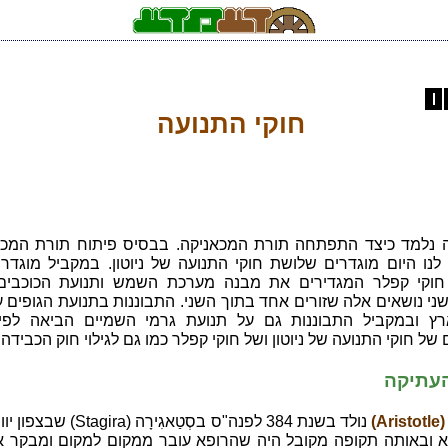
חוקי התנועה
 נלמד כיצד התפתחה תורת המכאניקה. בבסיס פיתוח תורת המכא
לנו היום מוגדרים שלושת חוקי התנועה של ניוטון. במקביל מוגדר
וקי קפלר המגדירים את מבנה מערכת השמש ותנועת הכוכבים.
י נושאים אלה שזורים אחד בתוך השני. התבוננות בתנועת הגופים ע
רץ ובמקביל התבוננות גם על תנועת גרמי השמיים הביאה לפי
של חוקי התנועה של ניוטון ושל חוקי קפלר כמו גם לגילוי חוק הכבידה.
עתיקה
A)
נולד בשנת 384 לפנה"ס בסְטַאגִירָה (tagira
א ובאותה תקופה מקובל היה שהרופא עובר ממקום למקום ומבקר א