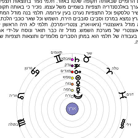
 הרומיים שבאותה תקופה שלטו באזור. תלמי נעזר בתוצאות תצפיו
וערך באלכסנדריה תצפיות בשמיים משל עצמו. נזכיר כי באותה תקו
יר טלסקופ וכל התצפיות נערכו בעין עירומה. תלמי בנה מודל המת
רץ נמצא במרכז וסביבו סובבים הירח, השמש וכל שאר כוכבי הלכת.
 מודל גיאוצנטרי (גיאו=ארץ, צנטרי=מרכז). תלמי לא היה הראשון
אוצנטרי של מערכת השמש. מודל זה כבר תואר ונוסח על-ידי ארי
בעבודה של תלמי הוא במתן הסברים מלומדים ותוצאות תצפיות שי
.