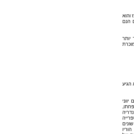
והוא
 הנם
יותר
וכרת
כן הוא הגיע
יווני
משפחתו,
נדריה
רייה
ונים
וריו