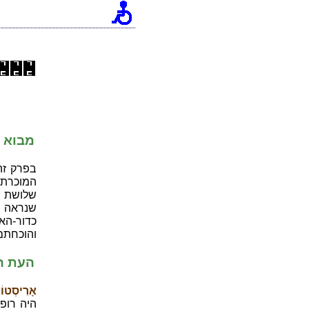
מבוא
בפרק זה
המוכרת 
שלושת ח
שנראה שנ
כדור-הא
והוכחתם 
העת ה
אָרִיסְטוֹ (ristotle
היה רופ