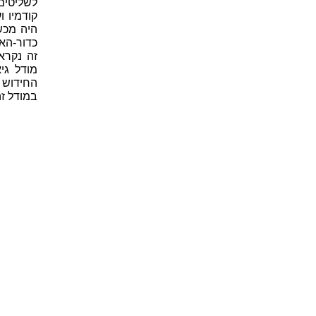
לשליטים
קודמיו 
היה מכש
כדור-הא
זה נקרא
מודל גי
החידוש 
במודל זה