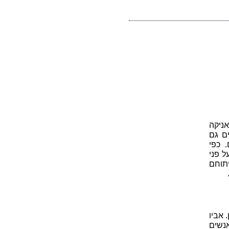
ניקה
ים גם
 כפי
ל פני
תוחם
S) שבצפון יוון. אביו
נשים