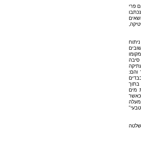
ם פרי
נכתבו
ושאים
טיקה,
יתוח
שובים
קומו
סיבה
עתיקה
והם:
כבדים
בתוך
 מים
 כאשר
 מעלה
בעי"
ושלטה