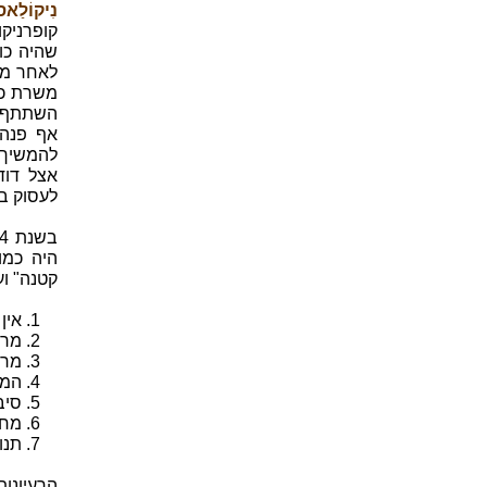
נִיקוֹלַאס קוֹפֶּר
קופרניקו
שהיה כומ
לאחר מכ
השתתף ק
אף פנה 
להמשיך 
אצל דוד
לעסוק ב
היה כמו
קטנה" ו
1. אין מרכז אחד ליקום.
2. מרכז כדור-הארץ אינו מרכז היקום.
3. מרכז היקום קרוב לשמש.
4. המרחק בין כדור-הארץ לשמש הוא בטל לעומת המרחק בינו לכוכבים בשמיים.
5. סיבוב כדור-הארץ (סביב צירו) הנו הסיבה לתנועת הכוכבים בשמיים.
6. מחזור השנה הנו תוצאה של תנועת כדור-הארץ סביב השמש.
7. תנועת הכוכבים בצורת קדימה ונסיגה אחורה הנה תוצאה מתנועת כדור-הארץ.
הרעיונו