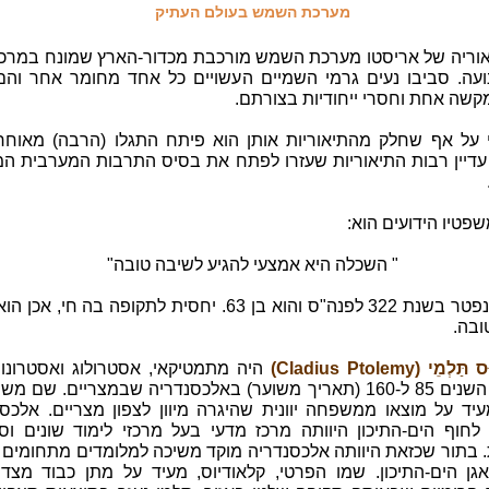
מערכת השמש בעולם העתיק
אוריה של אריסטו מערכת השמש מורכבת מכדור-הארץ שמונח במרכז 
עה. סביבו נעים גרמי השמיים העשויים כל אחד מחומר אחר והם
קשה אחת וחסרי ייחודיות בצורתם.
 על אף שחלק מהתיאוריות אותן הוא פיתח התגלו (הרבה) מאוחר 
 עדיין רבות התיאוריות שעזרו לפתח את בסיס התרבות המערבית המ
פטיו הידועים הוא:
" השכלה היא אמצעי להגיע לשיבה טובה"
אריסטו נפטר בשנת 322 לפנה"ס והוא בן 63. יחסית לתקופה בה חי, א
ובה.
ְמֵי (Cladius Ptolemy)
היה מתמטיקאי, אסטרולוג ואסטרונום 
שחי בין השנים 85 ל-160 (תאריך משוער) באלכסנדריה שבמצריים. שם 
עיד על מוצאו ממשפחה יוונית שהיגרה מיוון לצפון מצריים. אלכס
לחוף הים-התיכון היוותה מרכז מדעי בעל מרכזי לימוד שונים וספ
 בתור שכזאת היוותה אלכסנדריה מוקד משיכה למלומדים מתחומים ש
גן הים-התיכון. שמו הפרטי, קלאודיוס, מעיד על מתן כבוד מצד ה