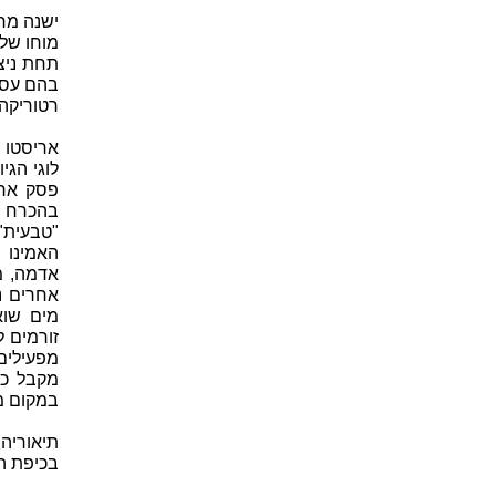
ישנה מח
מוחו של 
תחת ניצו
בהם עסקה
רטוריקה, 
אריסטו 
לוגי הגי
פסק ארי
בהכרח י
"טבעית"
האמינו 
אדמה, מי
אחרים נ
מים שוא
זורמים 
מפעילים
מקבל כו
במקום מ
תיאוריה 
בכיפת המ