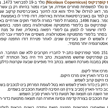
ְנִיקוּס (Nicolaus Copernicus)
נולד ב-19
ס נולד למשפחת סוחרים אמידה, אך אביו נפטר בהיותו רק בן עשר. 
ר, דאג לגידולו של הילד והוא זכה לחינוך באוניברסיטת קרקוב שבפ
ן למד גם באוניברסיטאות אחרות באירופה. דודו סידר לו באמצעות 
משרת כומר. בשנת 1496, במסגרת לימודי כמורה ולימודי חוקים אזרחיים 
ופרניקוס גם בלימודי מתמטיקה ואסטרולוגיה בזמנו הפנוי. בהמשך
לדודו שיעזור לו לממן גם לימודי רפואה באיטליה, זאת על מנת ש
בסתר בלימודי מתמטיקה ואסטרולוגיה. משסיים את לימודיו עבר לה
ו ולשמש לו יועץ בעניינים שונים. לאחר פטירת דודו התפנה קופר
אסטרונומיה יותר מתמיד.
בשנת 1514 מסר קופרניקוס כתב-יד לחבריו הקרובים ללא שם המחבר. 
בן קופרניקוס שחשש מהתגובות. כתב היד היה בעל הכותרת "פר
עסק במבנה מערכת השמש. בכתב היד מופיעים שבעה עקרונות כדלקמ
ת שמאחורי הפרשנות הקטנה הזאת עתידה בשנים הבאות לטלט