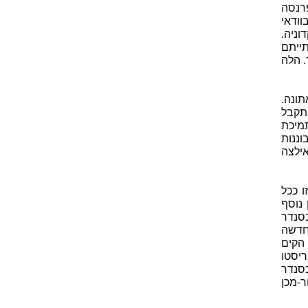
רנסה
וודאי
וניה.
להיקשר לבית המלוכה ולשכבה הגבוהה. בגיל 10 התייתם
. הלה
ונה.
תקבל
Asso) שם הקים בתמיכת
ננות
אילצה
ו ככל
 נוסף
סנדר
חדשה
 ההצעה ובשנת 335 לפנה"ס הקים
 של אריסטו
פנה"ס מת אלכסנדר
ר-מכן