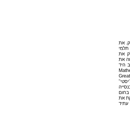
. את
 תלמי
לק את
חה את
 היד
סף מתמטי" ("Mathematical
תחת הכותרת היוונית "האוסף הגדול" ("Greatest
יסטי"
סייה
בחום
קת את
 עתיד