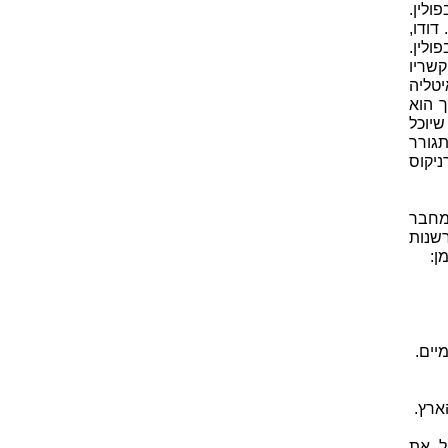
 לפברואר 1473, בפולין.
דודו,
ולין.
קשריו
באיטליה
 הוא
יוכל
תגורר
ניקוס
המחבר
שנות
ן:
ל את