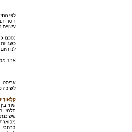
לפי התי
חסר תנו
עשויים מ
נסכם כי
כשגויות
לנו היום.
אחד ממש
לשיבה ט
קְלָאוֹדִיוּס תַּל
תלמי, מ
ששוכנת 
מפוארת.
ברחבי א