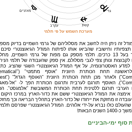
מערכת השמש על פי תלמי
ודל זה ניתן היה לחשב את מסלוליהם של גרמי השמיים בדיוק מספק
תצפיותיו וחישוביו שהביאו אותו לפיתוח המודל הגיאוצנטרי סיכם
בכתב-יד בעל 13 כרכים. תלמי מספק גם מפות של גרמי השמיים, מח
 לקבוצות ונותן צפי לגבי מסלולם. אין ספק שהעבודה של תלמי הני
 למדע האסטרונומיה, על אף המודל הגיאוצנטרי השגוי שהציג. כתב
הופיע לראשונה תחת הכותרת היוונית "או
Compilation") ולאחר מכן 
Compilation"). האוסף תורגם לערבית ותרגום הכותרת הפך ל- "אל-מאג'
 הערבי תורגם ללטינית תחת הכותרת המשובשת "אלמגסט". הכנ
 אימצה את המודל הגיאוצנטרי ששם את כדור-הארץ במרכז היקום 
עובדה זו מחזקת את ייחודו של כדור-הארץ בתהליך הבריאה וכך מחז
שהעולם כולו נברא על-ידי אלוהים. המודל הגיאוצנטרי שפרסם תלמי
1 השנים הבאות!
סוף ימי-הביניים